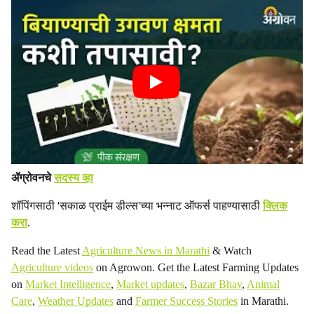
ॲग्रोवनचे
सदस्य व्हा
शॉपिंगसाठी 'सकाळ प्राईम डील्स'च्या भन्नाट ऑफर्स पाहण्यासाठी
क्लिक
करा
.
Read the Latest
Agriculture News in Marathi
& Watch
Agriculture videos
on Agrowon. Get the Latest Farming Updates
on
Market Intelligence
,
Market updates
,
Bazar Bhav
,
Animal
Care
,
Weather Updates
and
Farmer Success Stories
in Marathi.