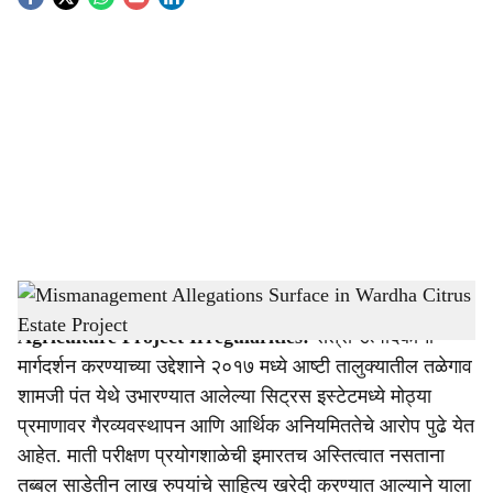
S
o
c
i
a
l
s
Mismanagement Allegations Surface in Wardha Citrus Estate Project
-
Agrowon
h
Agriculture Project Irregularities:
संत्रा उत्पादकांना
a
मार्गदर्शन करण्याच्या उद्देशाने २०१७ मध्ये आष्टी तालुक्यातील तळेगाव
r
शामजी पंत येथे उभारण्यात आलेल्या सिट्रस इस्टेटमध्ये मोठ्या
प्रमाणावर गैरव्यवस्थापन आणि आर्थिक अनियमिततेचे आरोप पुढे येत
e
आहेत. माती परीक्षण प्रयोगशाळेची इमारतच अस्तित्वात नसताना
तब्बल साडेतीन लाख रुपयांचे साहित्य खरेदी करण्यात आल्याने याला