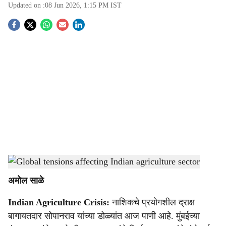
Updated on :
08 Jun 2026, 1:15 PM
IST
S
o
c
i
a
l
s
Impact of Middle East conflict on fertilizer supply in India
-
Agrowon
h
अमोल साळे
a
Indian Agriculture Crisis:
नाशिकचे प्रयोगशील द्राक्ष
r
बागायतदार सोपानराव यांच्या डोळ्यांत आज पाणी आहे. मुंबईच्या