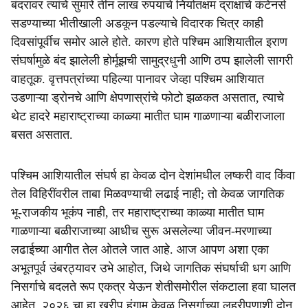
e
बंदरावर त्यांचे सुमारे तीन लाख रुपयांचे निर्यातक्षम द्राक्षांचे कंटेनर्स
सडण्याच्या भीतीखाली अडकून पडल्याचे विदारक चित्र काही
दिवसांपूर्वीच समोर आले होते. कारण होते पश्चिम आशियातील इराण
संघर्षामुळे बंद झालेली होर्मूझची सामुद्रधुनी आणि ठप्प झालेली सागरी
वाहतूक. वृत्तपत्रांच्या पहिल्या पानावर जेव्हा पश्चिम आशियात
उडणाऱ्या ड्रोनचे आणि क्षेपणास्रांचे फोटो झळकत असतात, त्याचे
थेट हादरे महाराष्ट्राच्या काळ्या मातीत घाम गाळणाऱ्या बळीराजाला
बसत असतात.
पश्चिम आशियातील संघर्ष हा केवळ दोन देशांमधील लष्करी वाद किंवा
तेल विहिरींवरील ताबा मिळवण्याची लढाई नाही; तो केवळ जागतिक
भू-राजकीय भूकंप नाही, तर महाराष्ट्राच्या काळ्या मातीत घाम
गाळणाऱ्या बळीराजाच्या आधीच सुरू असलेल्या जीवन-मरणाच्या
लढाईच्या आगीत तेल ओतले जात आहे. आज आपण अशा एका
अभूतपूर्व उंबरठ्यावर उभे आहोत, जिथे जागतिक संघर्षाची धग आणि
निसर्गाचे बदलते रूप एकत्र येऊन शेतीसमोरील संकटाला हवा घालत
आहेत. २०२६ चा हा खरीप हंगाम केवळ निसर्गाच्या लहरीपणाशी दोन