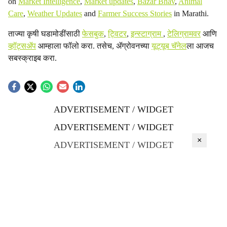
on
Market Intelligence
,
Market updates
,
Bazar Bhav
,
Animal
Care
,
Weather Updates
and
Farmer Success Stories
in Marathi.
ताज्या कृषी घडामोडींसाठी
फेसबुक
,
ट्विटर
,
इन्स्टाग्राम
,
टेलिग्रामवर
आणि
व्हॉट्सॲप
आम्हाला फॉलो करा. तसेच, ॲग्रोवनच्या
यूट्यूब चॅनेल
ला आजच
सबस्क्राइब करा.
ADVERTISEMENT / WIDGET
ADVERTISEMENT / WIDGET
×
ADVERTISEMENT / WIDGET