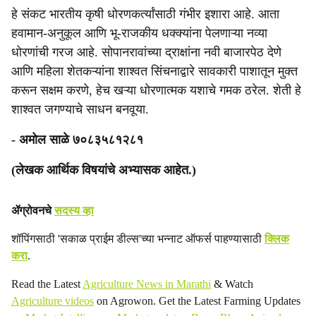
हे संकट भारतीय कृषी धोरणकर्त्यांसाठी गंभीर इशारा आहे. आता
हवामान-अनुकूल आणि भू-राजकीय धक्क्यांना पेलणाऱ्या नव्या
धोरणांची गरज आहे. सोपानरावांच्या द्राक्षांना नवी बाजारपेठ देणे
आणि महिला शेतकऱ्यांना शाश्वत सिंचनाद्वारे सावकारी पाशातून मुक्त
करून सक्षम करणे, हेच खऱ्या धोरणात्मक यशाचे गमक ठरेल. शेती हे
शाश्वत जगण्याचे साधन बनवूया.
- अमोल साळे ७०८३५८१२८१
(लेखक आर्थिक विषयांचे अभ्यासक आहेत.)
ॲग्रोवनचे
सदस्य व्हा
शॉपिंगसाठी 'सकाळ प्राईम डील्स'च्या भन्नाट ऑफर्स पाहण्यासाठी
क्लिक
करा
.
Read the Latest
Agriculture News in Marathi
& Watch
Agriculture videos
on Agrowon. Get the Latest Farming Updates