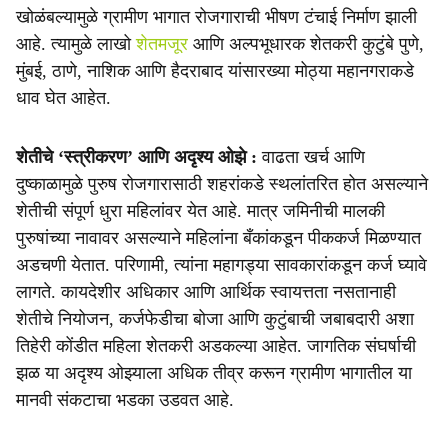
खोळंबल्यामुळे ग्रामीण भागात रोजगाराची भीषण टंचाई निर्माण झाली
आहे. त्यामुळे लाखो
शेतमजूर
आणि अल्पभूधारक शेतकरी कुटुंबे पुणे,
मुंबई, ठाणे, नाशिक आणि हैदराबाद यांसारख्या मोठ्या महानगराकडे
धाव घेत आहेत.
शेतीचे ‘स्त्रीकरण’ आणि अदृश्य ओझे :
वाढता खर्च आणि
दुष्काळामुळे पुरुष रोजगारासाठी शहरांकडे स्थलांतरित होत असल्याने
शेतीची संपूर्ण धुरा महिलांवर येत आहे. मात्र जमिनीची मालकी
पुरुषांच्या नावावर असल्याने महिलांना बँकांकडून पीककर्ज मिळण्यात
अडचणी येतात. परिणामी, त्यांना महागड्या सावकारांकडून कर्ज घ्यावे
लागते. कायदेशीर अधिकार आणि आर्थिक स्वायत्तता नसतानाही
शेतीचे नियोजन, कर्जफेडीचा बोजा आणि कुटुंबाची जबाबदारी अशा
तिहेरी कोंडीत महिला शेतकरी अडकल्या आहेत. जागतिक संघर्षाची
झळ या अदृश्य ओझ्याला अधिक तीव्र करून ग्रामीण भागातील या
मानवी संकटाचा भडका उडवत आहे.