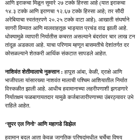
आणि इराकचा मिळून सुमारे २७ टक्के हिस्सा आहे (यात इराकचा
१४.३ टक्के आणि इराणचा १२.६७ टक्के हिस्सा आहे; तर सौदी
अरेबियाचा स्वतंत्रपणे २०.२५ टक्के वाटा आहे). आखाती संघर्षाने
सागरी विम्यात आणि मालवाहतूक भाड्यात प्रचंड वाढ झाली आहे.
धोक्यामुळे व्यापारी निर्यातीस कचरत असल्याने बंदरांवर चार लाख टन
तांदूळ अडकला आहे. याचा परिणाम म्हणून बासमतीचे देशांतर्गत दर
कोसळल्याने शेतकरी आर्थिक संकटात सापडले आहेत.
नाशिवंत शेतीमालाचे नुकसान :
हापूस आंबा, केळी, द्राक्षे आणि
भाजीपाला यांसारख्या नाशवंत मालाची पश्चिम आशियातील निर्यात
विस्कळीत झाली आहे. आधीच हवामानाच्या लहरीपणाशी झगडणारे
निर्यातक्षम फळबागायतदार यामुळे कर्जबाजारीपणाच्या उंबरठ्यावर उभे
राहिले आहेत.
‘सुपर एल निनो’ आणि महागडे डिझेल
हवामान बदल आता केवळ जागतिक परिषदांमधील चर्चेचा विषय