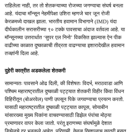
राहिलेला नाही, तर तो शेतकऱ्याच्या रोजच्या जगण्याचा संघर्ष बनला
आहे. यंदाचा मॉन्सून नेहमीपेक्षा उशिरा म्हणजे चार जून रोजी
केरळमध्ये दाखल झाला. भारतीय हवामान विभागाने (IMD) यंदा
दीर्घकालीन सरासरीच्या ९० टक्के पावसाचा अंदाज वर्तवला आहे. या
मॉन्सूनच्या उत्तरार्धात ‘सुपर एल निनो’ विकसित झाल्यास ऐन पीक
वाढीच्या काळात दुष्काळाची तीव्रता वाढण्याचा इशारादेखील हवामान
तज्ज्ञांनी दिला आहे.
दुहेरी कात्रीत अडकलेला शेतकरी
सामान्यतः पावसाने ओढ दिली, की विशेषतः विदर्भ, मराठवाडा आणि
पश्चिम महाराष्ट्रातील दुष्काळी पट्ट्यात शेतकरी विहीर किंवा विंधन
विहिरीतून (बोअरवेल) पाणी उपसून पिके जगवण्याचा प्रयत्न करतो.
यासाठी महाराष्ट्रातील दुष्काळी पट्ट्यात कापूस, सोयाबीन
यांसारख्या मुख्य पिकांना वाचवण्यासाठी डिझेल पंपांचा मोठ्या
प्रमाणावर वापर केला जातो. परंतु इराणच्या संघर्षामुळे देशात
डिझेलचे दर भडकले आहेत. परिणामी, केवळ खिशालाच कात्री बसत