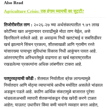
Also Read
Agriculture Crisis: एक हंगाम घ्यायची का सुट्टी?
तिजोरीवरील ताण :
२०२६-२७ च्या अर्थसंकल्पातील १.७१ लाख
कोटींच्या खत अनुदानावर दरवाढीमुळे मोठा ताण येईल, असे
क्रिसिलने वर्तवले आहे. हा अवाढव्य निधी खतटंचाई व सबसिडीवर
खर्च झाल्याने सिंचन प्रकल्प, शीतसाखळी आणि ग्रामीण रस्ते
यांसारख्या पायाभूत सुविधांचा विकास निधी आकुंचन पावत आहे.
आंतरराष्ट्रीय अस्थिरतेमुळे वाढणारा हा खर्च महाराष्ट्रातील
रखडलेल्या प्रकल्पांना अधिक लांबणीवर टाकत आहे.
पतपुरवठ्याची कोंडी :
शेतमाल निर्यातीला ब्रेक लागल्यामुळे
निर्यातदार आणि मोठ्या व्यापाऱ्यांचे आधीच मर्यादित असलेले भांडवल
अडकून पडले आहे. कठीण आर्थिक संकटामुळे बाजारात पुरेशा
भांडवलाअभावी व्यापारी शेतकऱ्यांकडून रोख खरेदी करणे टाळत
आहेत; याउलट उधारीवर किंवा कमी भावाने व्यवहार करत आहेत,