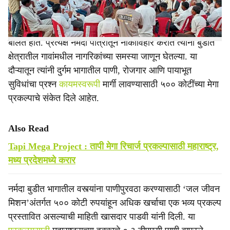
नंदुरबार लोकसभा मतदारसंघाचे खासदार ॲड. गोवाल पाडवी यांनी
नुकताच नर्मदा खोऱ्यातील अतिदुर्गम पाड्यांचा दौरा केला. त्यावेळी ते
बोलत होते. प्रत्यक्ष नर्मदा पात्रातून नौकाविहार करीत त्यांनी बुडीत
क्षेत्रातील गावांमधील नागरिकांच्या समस्या जाणून घेतल्या. या
दौऱ्यातून त्यांनी दुर्गम भागातील पाणी, रोजगार आणि पायाभूत
सुविधांचा प्रश्न
कायमस्वरूपी
मार्गी लावण्यासाठी ५०० कोटींच्या मेगा
प्रकल्पाचे संकेत दिले आहेत.
Also Read
Tapi Mega Project : तापी मेगा रिचार्ज प्रकल्पासाठी महाराष्ट्र,
मध्य प्रदेशमध्ये करार
नर्मदा बुडीत भागातील वस्त्यांना पाणीपुरवठा करण्यासाठी ‘जल जीवन
मिशन’अंतर्गत ५०० कोटी रुपयांहून अधिक खर्चाचा एक भव्य प्रकल्प
प्रस्तावित असल्याची माहिती खासदार पाडवी यांनी दिली. या