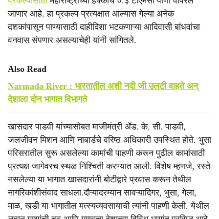
प्रकल्पासाठी
महाराष्ट्राच्या हक्काचे ०.३ टीएमसी पाणी वापरले
जाणार आहे. हा प्रकल्प प्रत्यक्षात आल्यास गेल्या अनेक
दशकांपासून पाण्यासाठी दाहीदिशा भटकणाऱ्या आदिवासी बांधवांचा
वनवास संपणार असल्याचेही यांनी सांगितले.
Also Read
Narmada River : भारतातील अशी नदी जी उलटी वाहते अन्
देशाला दोन भागात विभागते
खासदार पाडवी यांच्यासोबत माजीमंत्री ॲड. के. सी. पाडवी,
जलजीवन मिशन आणि नाबार्डचे वरिष्ठ अधिकारी उपस्थित होते. भुसा
परिसरातील सुरू असलेल्या कामांची पाहणी करून पुढील कामांसाठी
प्रत्यक्ष जागेवरच स्थळ निश्‍चिती करण्यात आली. विशेष म्हणजे, रस्ते
नसलेल्या या भागात खासदारांनी बोटीद्वारे प्रवास करून तेथील
नागरिकांशीसंवाद साधला.​दौऱ्यादरम्यान सावऱ्यादिगर, भुसा, गेला,
माळ, खडी या भागातील मत्स्यव्यवसायाची त्यांनी पाहणी केली. येथील