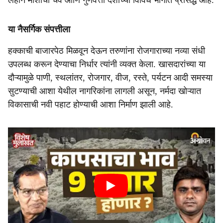
लहान माशांची चव आणि गुणवत्ता देशाच्या विविध भागांत प्रसिद्ध आहे.
या नैसर्गिक संपत्तीला
हक्काची बाजारपेठ मिळवून देऊन तरुणांना रोजगाराच्या नव्या संधी
उपलब्ध करून देण्याचा निर्धार त्यांनी व्यक्त केला. ​खासदारांच्या या
दौऱ्यामुळे पाणी, स्थलांतर, रोजगार, वीज, रस्ते, पर्यटन आदी समस्या
सुटण्याची आशा येथील नागरिकांना लागली असून, नर्मदा खोऱ्यात
विकासाची नवी पहाट होण्याची आशा निर्माण झाली आहे.