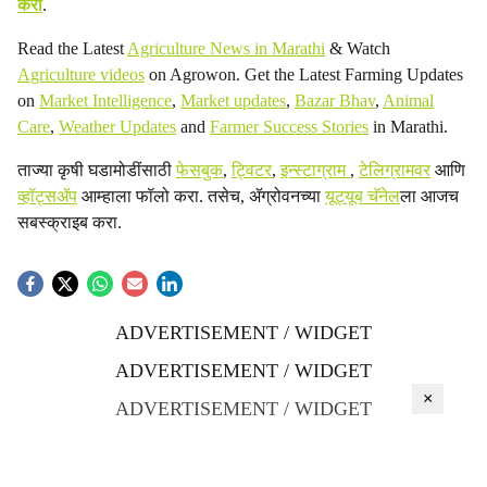
करा
.
Read the Latest
Agriculture News in Marathi
& Watch
Agriculture videos
on Agrowon. Get the Latest Farming Updates
on
Market Intelligence
,
Market updates
,
Bazar Bhav
,
Animal
Care
,
Weather Updates
and
Farmer Success Stories
in Marathi.
ताज्या कृषी घडामोडींसाठी
फेसबुक
,
ट्विटर
,
इन्स्टाग्राम
,
टेलिग्रामवर
आणि
व्हॉट्सॲप
आम्हाला फॉलो करा. तसेच, ॲग्रोवनच्या
यूट्यूब चॅनेल
ला आजच
सबस्क्राइब करा.
ADVERTISEMENT / WIDGET
ADVERTISEMENT / WIDGET
×
ADVERTISEMENT / WIDGET