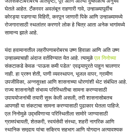
जलसंकटाबरोबरच अतिवृष्टी, पूर आणि ओल्या दुष्काळाचे अनुभव
घेतले आहेत. टँकरवर अवलंबून राहणारी गावे, उन्हाळ्यापूर्वीच
कोरड्या पडणाऱ्या विहिरी, करपून जाणारी पिके आणि उन्हाळ्यामध्ये
रोजगारासाठी स्थलांतर करणारे लोक हे चित्र आता अनेक भागांमध्ये
सामान्य झाले आहे.
यंदा हवामानातील लहरीपणाबरोबरच उष्ण हिवाळा आणि अति उष्ण
उन्हाळ्याचाही अंदाज वर्तविण्यात येत आहे. त्यामुळे
एल निनोच्या
संकटाकडे केवळ ‘पाऊस कमी पडेल’ एवढ्यापुरते पाहून चालणार
नाही. हा प्रश्न शेती, पाणी व्यवस्थापन, भूजल वापर, ग्रामीण
उपजीविका, अन्नसुरक्षा आणि शासनाच्या धोरणांशी थेट संबंधित आहे.
राज्य शासनानेही संभाव्य परिस्थितीचा सामना करण्यासाठी
उपाययोजनांची तयारी सुरू केली असली, तरी शासनासोबतच
आपणही या संकटाचा सामना करण्यासाठी पुढाकार घेतला पाहिजे.
एल निनोमुळे उद्‍भविणाऱ्या परिस्थितीला सामोरे जाण्यासाठी
ग्रामपंचायती, शेतकरी, स्वयंसेवी संस्था, शहरी नागरिक आणि
स्थानिक समुदाय यांचा सक्रिय सहभाग आणि योगदान अत्यावश्यक