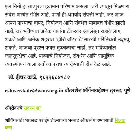
एल निनो हा तात्पुरता हवामान परिणाम असला, तरी त्यातून मिळणारा
संदेश अत्यंत गंभीर आहे. पाणी ही अमर्याद संपत्ती नाही. जर आज
आपण पाण्याचा वापर, नियोजन आणि संवर्धन याबाबत गंभीर झालो
नाही, तर भविष्यात अनेक गावांना टँकरवर अवलंबून राहावे लागू
शकते आणि अनेक शहरांत ‘झीरो वॉटर डे’सारखी परिस्थिती उद्‍भवू
शकते. आजचा प्रश्न फक्त दुष्काळाचा नाही, तर भविष्यातील
जलसुरक्षेचा आहे. पाण्याचे नियोजन, संवर्धन आणि सामूहिक
व्यवस्थापन याला सर्वोच्च प्राधान्य देण्याची हीच वेळ आहे.
- डॉ. ईश्वर काळे, ९८२२६८४१८२
eshwer.kale@wotr.org.in वॉटरशेड ऑर्गनायझेशन ट्रस्ट, पुणे
ॲग्रोवनचे
सदस्य व्हा
शॉपिंगसाठी 'सकाळ प्राईम डील्स'च्या भन्नाट ऑफर्स पाहण्यासाठी
क्लिक
करा
.