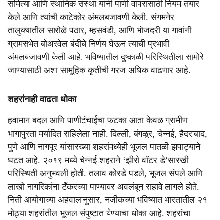
समित्या आणि स्थानिक संस्था यांनी पाणी वापरासाठी नियम तयार
केले आणि त्यांची काटेकोर अंमलबजावणी केली. संगमनेर
तालुक्यातील सारोळे पठार, म्हसवंडी, आणि भोजदरी या गावांनी
ग्रामसभेत बोअरवेल बंदीचे निर्णय घेऊन त्याची प्रभावी
अंमलबजावणी केली आहे. भविष्यातील दुष्काळी परिस्थितीला सामोरे
जाण्यासाठी अशा सामूहिक कृतीची गरज अधिक वाढणार आहे.
शहरांनाही वाढता धोका
हवामान बदल आणि पाणीटंचाईचा फटका आता केवळ ग्रामीण
भागापुरता मर्यादित राहिलेला नाही. दिल्ली, बंगळूर, चेन्नई, हैदराबाद,
पुणे आणि नागपूर यांसारख्या शहरांमध्येही भूजल पातळी झपाट्याने
घटत आहे. २०१९ मध्ये चेन्नई शहराने ‘झीरो वॉटर डे’सारखी
परिस्थिती अनुभवली होती. तलाव कोरडे पडले, भूजल संपले आणि
लाखो नागरिकांना टँकरच्या पाण्यावर अवलंबून राहावे लागले होते.
निती आयोगाच्या अहवालानुसार, नजीकच्या भविष्यात भारतातील २१
मोठ्या शहरांतील भूजल संपुष्टात येण्याचा धोका आहे. शहरांचा