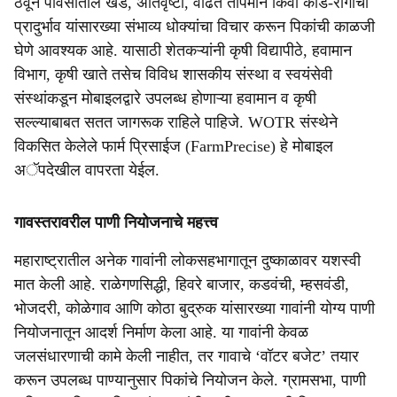
ठेवून पावसातील खंड, अतिवृष्टी, वाढते तापमान किंवा कीड-रोगांचा
प्रादुर्भाव यांसारख्या संभाव्य धोक्यांचा विचार करून पिकांची काळजी
घेणे आवश्यक आहे. यासाठी शेतकऱ्यांनी कृषी विद्यापीठे, हवामान
विभाग, कृषी खाते तसेच विविध शासकीय संस्था व स्वयंसेवी
संस्थांकडून मोबाइलद्वारे उपलब्ध होणाऱ्या हवामान व कृषी
सल्ल्याबाबत सतत जागरूक राहिले पाहिजे. WOTR संस्थेने
विकसित केलेले फार्म प्रिसाईज (FarmPrecise) हे मोबाइल
अॅपदेखील वापरता येईल.
गावस्तरावरील पाणी नियोजनाचे महत्त्व
महाराष्ट्रातील अनेक गावांनी लोकसहभागातून दुष्काळावर यशस्वी
मात केली आहे. राळेगणसिद्धी, हिवरे बाजार, कडवंची, म्हसवंडी,
भोजदरी, कोळेगाव आणि कोठा बुद्रुक यांसारख्या गावांनी योग्य पाणी
नियोजनातून आदर्श निर्माण केला आहे. या गावांनी केवळ
जलसंधारणाची कामे केली नाहीत, तर गावाचे ‘वॉटर बजेट’ तयार
करून उपलब्ध पाण्यानुसार पिकांचे नियोजन केले. ग्रामसभा, पाणी