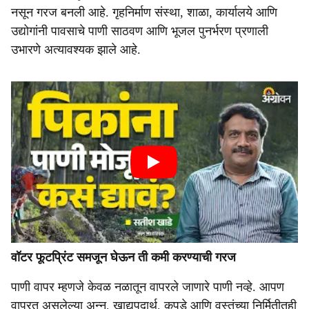
नसून गरज बनली आहे. गृहनिर्माण संस्था, शाळा, कार्यालये आणि
उद्योगांनी पावसाचे पाणी साठवण आणि भूजल पुनर्भरण प्रणाली
उभारणे अत्यावश्यक झाले आहे.
वॉटर फूटप्रिंट समजून घेऊन ती कमी करण्याची गरज
पाणी वापर म्हणजे केवळ नळातून वापरले जाणारे पाणी नव्हे. आपण
वापरत असलेल्या अन्न, खाद्यपदार्थ, कपडे आणि वस्तूंच्या निर्मितीतही