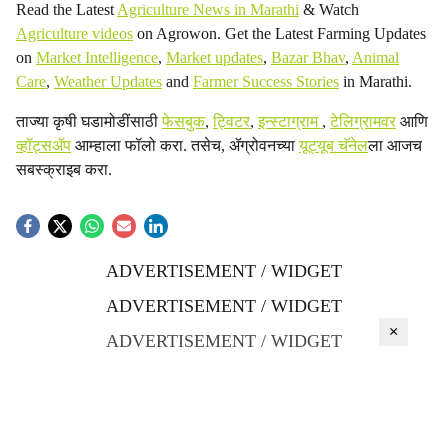
Read the Latest
Agriculture News in Marathi
& Watch
Agriculture videos
on Agrowon. Get the Latest Farming Updates
on
Market Intelligence
,
Market updates
,
Bazar Bhav
,
Animal
Care
,
Weather Updates
and
Farmer Success Stories
in Marathi.
ताज्या कृषी घडामोडींसाठी
फेसबुक
,
ट्विटर
,
इन्स्टाग्राम
,
टेलिग्रामवर
आणि
व्हॉट्सॲप
आम्हाला फॉलो करा. तसेच, ॲग्रोवनच्या
यूट्यूब चॅनेल
ला आजच
सबस्क्राइब करा.
ADVERTISEMENT / WIDGET
ADVERTISEMENT / WIDGET
×
ADVERTISEMENT / WIDGET