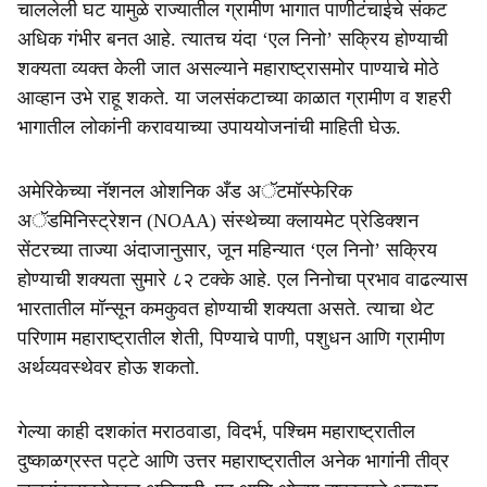
e
चाललेली घट यामुळे राज्यातील ग्रामीण भागात पाणीटंचाईचे संकट
अधिक गंभीर बनत आहे. त्यातच यंदा ‘एल निनो’ सक्रिय होण्याची
शक्यता व्यक्त केली जात असल्याने महाराष्ट्रासमोर पाण्याचे मोठे
आव्हान उभे राहू शकते. या जलसंकटाच्या काळात ग्रामीण व शहरी
भागातील लोकांनी करावयाच्या उपाययोजनांची माहिती घेऊ.
अमेरिकेच्या नॅशनल ओशनिक अँड अॅटमॉस्फेरिक
अॅडमिनिस्ट्रेशन (NOAA) संस्थेच्या क्लायमेट प्रेडिक्शन
सेंटरच्या ताज्या अंदाजानुसार, जून महिन्यात ‘एल निनो’ सक्रिय
होण्याची शक्यता सुमारे ८२ टक्के आहे. एल निनोचा प्रभाव वाढल्यास
भारतातील मॉन्सून कमकुवत होण्याची शक्यता असते. त्याचा थेट
परिणाम महाराष्ट्रातील शेती, पिण्याचे पाणी, पशुधन आणि ग्रामीण
अर्थव्यवस्थेवर होऊ शकतो.
गेल्या काही दशकांत मराठवाडा, विदर्भ, पश्चिम महाराष्ट्रातील
दुष्काळग्रस्त पट्टे आणि उत्तर महाराष्ट्रातील अनेक भागांनी तीव्र