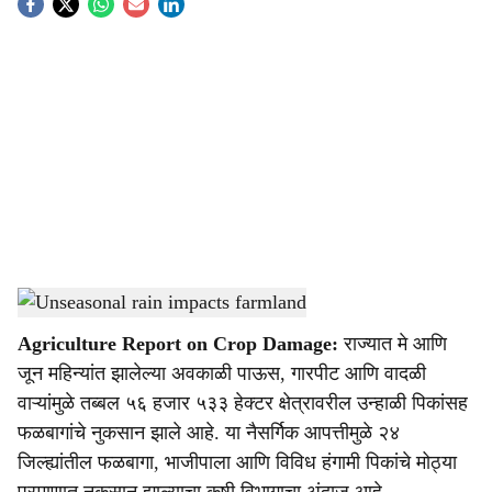
S
o
c
i
a
l
s
Unseasonal rain impacts farmland
-
Agrowon
h
Agriculture Report on Crop Damage:
राज्यात मे आणि
a
जून महिन्यांत झालेल्या अवकाळी पाऊस, गारपीट आणि वादळी
r
वाऱ्यांमुळे तब्बल ५६ हजार ५३३ हेक्टर क्षेत्रावरील उन्हाळी पिकांसह
फळबागांचे नुकसान झाले आहे. या नैसर्गिक आपत्तीमुळे २४
e
जिल्ह्यांतील फळबागा, भाजीपाला आणि विविध हंगामी पिकांचे मोठ्या