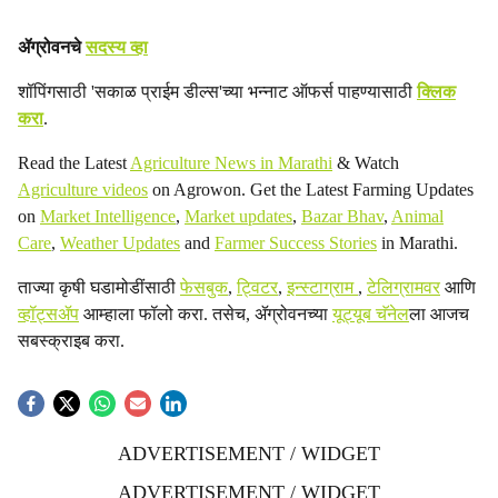
ॲग्रोवनचे
सदस्य व्हा
शॉपिंगसाठी 'सकाळ प्राईम डील्स'च्या भन्नाट ऑफर्स पाहण्यासाठी
क्लिक
करा
.
Read the Latest
Agriculture News in Marathi
& Watch
Agriculture videos
on Agrowon. Get the Latest Farming Updates
on
Market Intelligence
,
Market updates
,
Bazar Bhav
,
Animal
Care
,
Weather Updates
and
Farmer Success Stories
in Marathi.
ताज्या कृषी घडामोडींसाठी
फेसबुक
,
ट्विटर
,
इन्स्टाग्राम
,
टेलिग्रामवर
आणि
व्हॉट्सॲप
आम्हाला फॉलो करा. तसेच, ॲग्रोवनच्या
यूट्यूब चॅनेल
ला आजच
सबस्क्राइब करा.
ADVERTISEMENT / WIDGET
ADVERTISEMENT / WIDGET