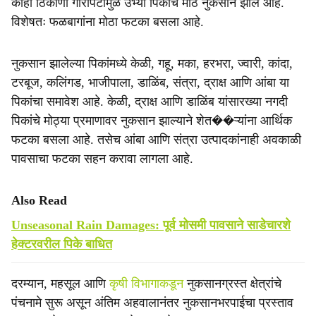
काही ठिकाणी गारपिटीमुळे उभ्या पिकांचे मोठे नुकसान झाले आहे.
विशेषतः फळबागांना मोठा फटका बसला आहे.
नुकसान झालेल्या पिकांमध्ये केळी, गहू, मका, हरभरा, ज्वारी, कांदा,
टरबूज, कलिंगड, भाजीपाला, डाळिंब, संत्रा, द्राक्ष आणि आंबा या
पिकांचा समावेश आहे. केळी, द्राक्ष आणि डाळिंब यांसारख्या नगदी
पिकांचे मोठ्या प्रमाणावर नुकसान झाल्याने शेत��ऱ्यांना आर्थिक
फटका बसला आहे. तसेच आंबा आणि संत्रा उत्पादकांनाही अवकाळी
पावसाचा फटका सहन करावा लागला आहे.
Also Read
Unseasonal Rain Damages: पूर्व मोसमी पावसाने साडेचारशे
हेक्टरवरील पिके बाधित
दरम्यान, महसूल आणि
कृषी विभागाकडून
नुकसानग्रस्त क्षेत्रांचे
पंचनामे सुरू असून अंतिम अहवालानंतर नुकसानभरपाईचा प्रस्ताव