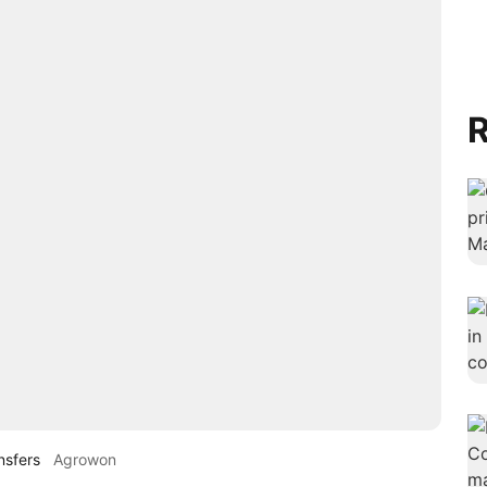
R
nsfers
Agrowon