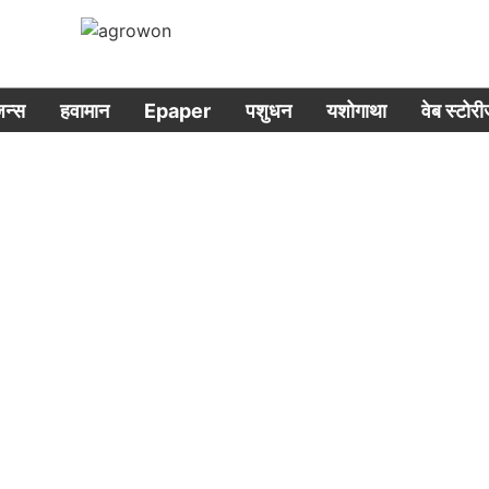
िजन्स
हवामान
Epaper
पशुधन
यशोगाथा
वेब स्टोर