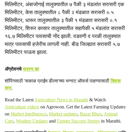
मिलिमीटर, अंबाजोगाई तालुक्यातील ७ पैकी ३ मंडलांत सरासरी एक
मिलिमीटर, केस तालुक्यातील ८ पैकी २ मंडळात सरासरी ०.५
मिलिमीटर, धारूर तालुक्यातील ३ पैकी १ मंडळात सरासरी ०.१
मिलिमीटर, शिरूर कासार तालुक्यातील सहापैकी ५ मंडलांत सरासरी
१६.७ मिलिमीटर पावसाची नोंद झाली. वडवणी व परळी तालुक्यात
मात्र पावसाची हजेरीच लागली नाही. बीड जिल्ह्यात सरासरी ५.७
मिलिमीटर पाऊस झाला.
ॲग्रोवनचे
सदस्य व्हा
शॉपिंगसाठी 'सकाळ प्राईम डील्स'च्या भन्नाट ऑफर्स पाहण्यासाठी
क्लिक
करा
.
Read the Latest
Agriculture News in Marathi
& Watch
Agriculture videos
on Agrowon. Get the Latest Farming Updates
on
Market Intelligence
,
Market updates
,
Bazar Bhav
,
Animal
Care
,
Weather Updates
and
Farmer Success Stories
in Marathi.