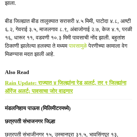
झाला.
बीड जिल्ह्यात बीड तालुक्यात सरासरी ४.५ मिमी, पाटोदा ४.८, आष्टी
६.२, गेवराई ३.५, माजलगाव ८.९, अंबाजोगाई २.७, केज ४.१, परळी
१६, धारूर ११, वडवणी १०.३ मिमी पावसाची नोंद झाली. बहुतांश
ठिकाणी झालेल्या हलक्या ते मध्यम
पावसामुळे
पेरणीच्या कामाला वेग
मिळण्यास मदत झाली आहे.
Also Read
Rain Update: राज्यात ४ जिल्ह्यांना रेड अलर्ट, तर ९ जिल्ह्यांना
ऑरेंज अलर्ट; पावसाचा जोर वाढणार
मंडलनिहाय पाऊस (मिलिमीटरमध्ये)
छत्रपती संभाजनगर जिल्हा
छत्रपती संभाजीनगर १५, उस्मानपुरा ३१.५, भावसिंगपूर १३,