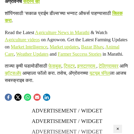
ॲग्रोवनचे
सदस्य व्हा
शॉपिंगसाठी 'सकाळ प्राईम डील्स'च्या भन्नाट ऑफर्स पाहण्यासाठी
क्लिक
करा
.
Read the Latest
Agriculture News in Marathi
& Watch
Agriculture videos
on Agrowon. Get the Latest Farming Updates
on
Market Intelligence
,
Market updates
,
Bazar Bhav
,
Animal
Care
,
Weather Updates
and
Farmer Success Stories
in Marathi.
ताज्या कृषी घडामोडींसाठी
फेसबुक
,
ट्विटर
,
इन्स्टाग्राम
,
टेलिग्रामवर
आणि
व्हॉट्सॲप
आम्हाला फॉलो करा. तसेच, ॲग्रोवनच्या
यूट्यूब चॅनेल
ला आजच
सबस्क्राइब करा.
ADVERTISEMENT / WIDGET
ADVERTISEMENT / WIDGET
×
ADVERTISEMENT / WIDGET