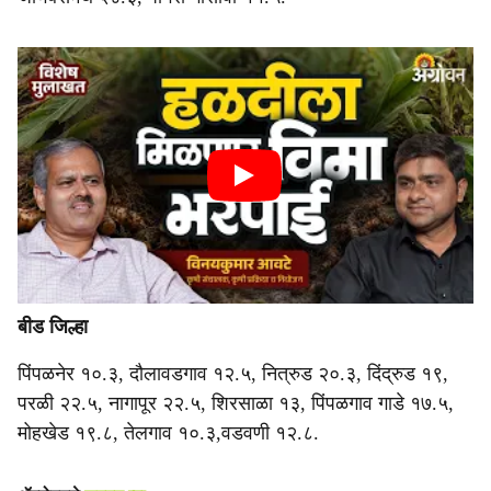
बीड जिल्हा
पिंपळनेर १०.३, दौलावडगाव १२.५, नित्रुड २०.३, दिंद्रुड १९,
परळी २२.५, नागापूर २२.५, शिरसाळा १३, पिंपळगाव गाडे १७.५,
मोहखेड १९.८, तेलगाव १०.३,वडवणी १२.८.