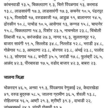
कांचनवाडी १३.५, चिकलठाण ९.३, चित्ते पिंपळगाव १३, करमाड
१३.८, लाडसावंगी १७.३, लाडसावंगी १७.३, कचनेर १०.५, पंढरपूर
१३.५, पिसादेवी १७, वरुडकाजी १७, आडुळ ११, बालानगर १४.५,
ढोरकीन १०.८, पाचोड १०.५, आसेगाव १३, कन्नड १५.८, चापानेर
१५.८, चिकलठाणा १४.३, पिशोर २३.५, नाचनवेल २३.८, चिंचोली
लिंबाजी १४.५, करंजखेड २७.३, नागद १६.३, सुलतानपूर १२,
बाजार सावंगी १९.५, सिल्लोड ३४.८, निल्लोड १२.८, भराडी ३४.८,
गोळेगाव १८.३, आमठाणा २३.८, बोरगाव २३.८, अंभई २३.८, पालोद
१८.३, सोयगाव १७.८, बनोटी ३५.५, जरांडी १७.८, फुलंब्री २६.५,
आळंद ४२.३, पीरबावडा १७.५, वडोद बाजार ४२.३, बाबरा २३.
जालना जिल्हा
भोकरदन ४६.५, अनवा ११.३, पिंपळगाव रेणुकाई २४, केदारखेडा
४१, वरुड बुद्रुक ५८.५, जालना ग्रामीण ३६.५, शेवली १३.८,
रोहिलागड १६.५, आष्टी २१.३, श्रीष्टी ३१.३ , दाभाडी २२,
जांभबसमर्थ २४.३, पांगरी गोसावी ११.५.