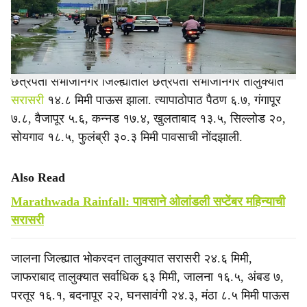
पाऊस झाला. जालना जिल्ह्यातील जाफराबाद तालुक्यात सर्वाधिक
e
सरासरी ६३ मिमी पावसाची नोंद झाली. याच जिल्ह्यातील कुंभारझरी
मंडलात ६७.५ मिमी इतकी अतिवृष्टी नोंदवली गेली.
छत्रपती संभाजीनगर जिल्ह्यातील छत्रपती संभाजीनगर तालुक्यात
सरासरी
१४.८ मिमी पाऊस झाला. त्यापाठोपाठ पैठण ६.७, गंगापूर
७.८, वैजापूर ५.६, कन्नड १७.४, खुलताबाद १३.५, सिल्लोड २०,
सोयगाव १८.५, फुलंब्री ३०.३ मिमी पावसाची नोंदझाली.
Also Read
Marathwada Rainfall: पावसाने ओलांडली सप्टेंबर महिन्याची
सरासरी
जालना जिल्ह्यात भोकरदन तालुक्यात सरासरी २४.६ मिमी,
जाफराबाद तालुक्यात सर्वाधिक ६३ मिमी, जालना १६.५, अंबड ७,
परतूर १६.१, बदनापूर २२, घनसावंगी २४.३, मंठा ८.५ मिमी पाऊस