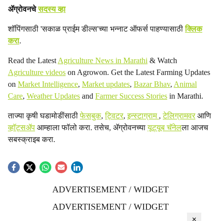
ॲग्रोवनचे
सदस्य व्हा
शॉपिंगसाठी 'सकाळ प्राईम डील्स'च्या भन्नाट ऑफर्स पाहण्यासाठी
क्लिक
करा
.
Read the Latest
Agriculture News in Marathi
& Watch
Agriculture videos
on Agrowon. Get the Latest Farming Updates
on
Market Intelligence
,
Market updates
,
Bazar Bhav
,
Animal
Care
,
Weather Updates
and
Farmer Success Stories
in Marathi.
ताज्या कृषी घडामोडींसाठी
फेसबुक
,
ट्विटर
,
इन्स्टाग्राम
,
टेलिग्रामवर
आणि
व्हॉट्सॲप
आम्हाला फॉलो करा. तसेच, ॲग्रोवनच्या
यूट्यूब चॅनेल
ला आजच
सबस्क्राइब करा.
ADVERTISEMENT / WIDGET
ADVERTISEMENT / WIDGET
×