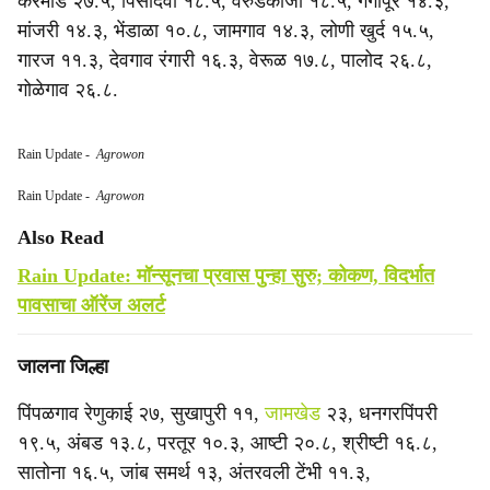
करमाड २७.५, पिसादेवी १८.५, वरुडकाजी १८.५, गंगापूर १४.३,
मांजरी १४.३, भेंडाळा १०.८, जामगाव १४.३, लोणी खुर्द १५.५,
गारज ११.३, देवगाव रंगारी १६.३, वेरूळ १७.८, पालोद २६.८,
गोळेगाव २६.८.
Rain Update
-
Agrowon
Rain Update
-
Agrowon
Also Read
Rain Update: मॉन्सूनचा प्रवास पुन्हा सुरु; कोकण, विदर्भात
पावसाचा ऑरेंज अलर्ट
जालना जिल्हा
पिंपळगाव रेणुकाई २७, सुखापुरी ११,
जामखेड
२३, धनगरपिंपरी
१९.५, अंबड १३.८, परतूर १०.३, आष्टी २०.८, श्रीष्टी १६.८,
सातोना १६.५, जांब समर्थ १३, अंतरवली टेंभी ११.३,