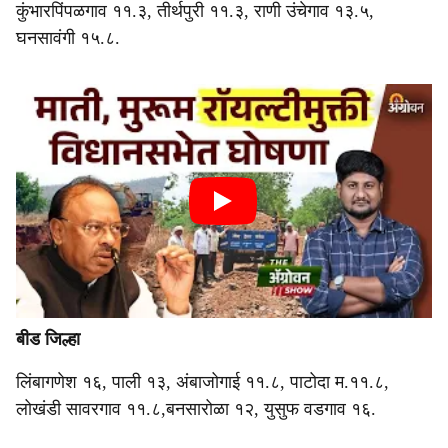
कुंभारपिंपळगाव ११.३, तीर्थपुरी ११.३, राणी उंचेगाव १३.५,
घनसावंगी १५.८.
बीड जिल्हा
लिंबागणेश १६, पाली १३, अंबाजोगाई ११.८, पाटोदा म.११.८,
लोखंडी सावरगाव ११.८,बनसारोळा १२, युसुफ वडगाव १६.