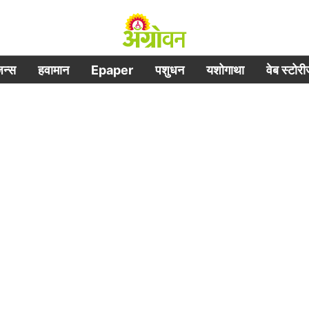
िजन्स
हवामान
Epaper
पशुधन
यशोगाथा
वेब स्टोर