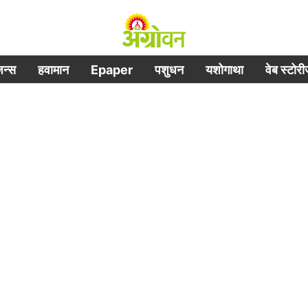
िजन्स
हवामान
Epaper
पशुधन
यशोगाथा
वेब स्टोर