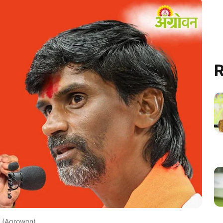
R
(Agrowon)