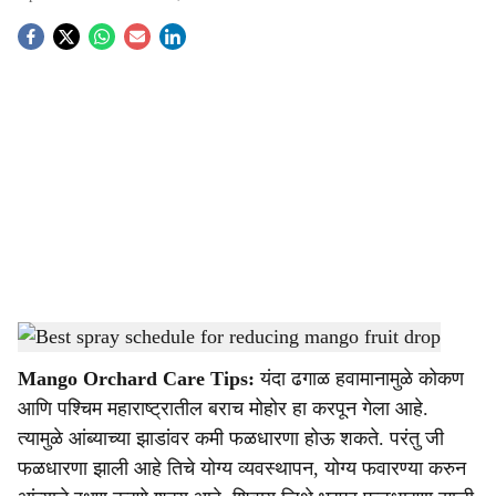
S
o
c
i
a
l
s
Best spray schedule for reducing mango fruit drop
-
Agrowon
h
Mango Orchard Care Tips:
यंदा ढगाळ हवामानामुळे कोकण
a
आणि पश्चिम महाराष्ट्रातील बराच मोहोर हा करपून गेला आहे.
r
त्यामुळे आंब्याच्या झाडांवर कमी फळधारणा होऊ शकते. परंतु जी
फळधारणा झाली आहे तिचे योग्य व्यवस्थापन, योग्य फवारण्या करुन
e