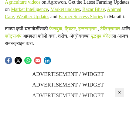
Agriculture videos
on Agrowon. Get the Latest Farming Updates
on
Market Intelligence
,
Market updates
,
Bazar Bhav
,
Animal
Care
,
Weather Updates
and
Farmer Success Stories
in Marathi.
ताज्या कृषी घडामोडींसाठी
फेसबुक
,
ट्विटर
,
इन्स्टाग्राम
,
टेलिग्रामवर
आणि
व्हॉट्सॲप
आम्हाला फॉलो करा. तसेच, ॲग्रोवनच्या
यूट्यूब चॅनेल
ला आजच
सबस्क्राइब करा.
ADVERTISEMENT / WIDGET
ADVERTISEMENT / WIDGET
×
ADVERTISEMENT / WIDGET