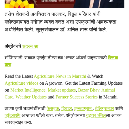
तसेच शेतकरी अवचितराव पालकर, विठ्ठल परिहार यांनी
महोत्सवाबाबत मनोगत व्यक्त करत अशा उपक्रमांची आवश्यकता
अधोरेखित केली. सूत्रसंचालन डॉ. अनिल तारू यांनी केले.
ॲग्रोवनचे
सदस्य व्हा
शॉपिंगसाठी 'सकाळ प्राईम डील्स'च्या भन्नाट ऑफर्स पाहण्यासाठी
क्लिक
करा
.
Read the Latest
Agriculture News in Marathi
& Watch
Agriculture videos
on Agrowon. Get the Latest Farming Updates
on
Market Intelligence
,
Market updates
,
Bazar Bhav
,
Animal
Care
,
Weather Updates
and
Farmer Success Stories
in Marathi.
ताज्या कृषी घडामोडींसाठी
फेसबुक
,
ट्विटर
,
इन्स्टाग्राम
,
टेलिग्रामवर
आणि
व्हॉट्सॲप
आम्हाला फॉलो करा. तसेच, ॲग्रोवनच्या
यूट्यूब चॅनेल
ला आजच
सबस्क्राइब करा.