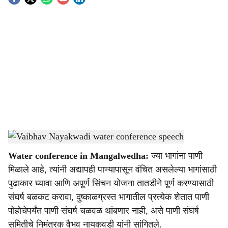
S
o
c
i
a
l
s
Mangalwedha water conference for drought-hit talukas
-
Agrowon
h
Water conference in Mangalwedha:
ज्या भागांना पाणी
a
मिळाले आहे, त्यांनी अद्यापही पाण्यापासून वंचित असलेल्या भागांसाठी
r
पुढाकार घ्यावा आणि अपूर्ण सिंचन योजना तातडीने पूर्ण करण्यासाठी
संघर्ष बळकट करावा, दुष्काळग्रस्त भागातील प्रत्येक शेतात पाणी
e
पोहोचेपर्यंत पाणी संघर्ष चळवळ थांबणार नाही, असे पाणी संघर्ष
समितीचे निमंत्रक वैभव नायकवडी यांनी सांगितले.