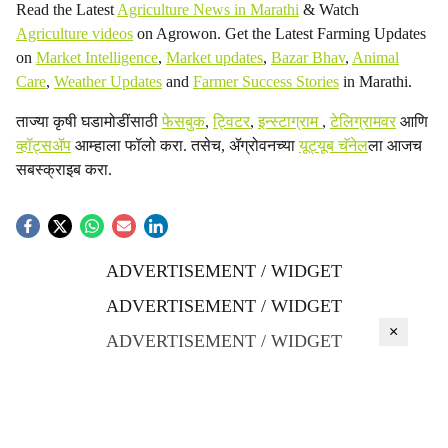
Read the Latest
Agriculture News in Marathi
& Watch
Agriculture videos
on Agrowon. Get the Latest Farming Updates
on
Market Intelligence
,
Market updates
,
Bazar Bhav
,
Animal
Care
,
Weather Updates
and
Farmer Success Stories
in Marathi.
ताज्या कृषी घडामोडींसाठी
फेसबुक
,
ट्विटर
,
इन्स्टाग्राम
,
टेलिग्रामवर
आणि
व्हॉट्सॲप
आम्हाला फॉलो करा. तसेच, ॲग्रोवनच्या
यूट्यूब चॅनेल
ला आजच
सबस्क्राइब करा.
ADVERTISEMENT / WIDGET
ADVERTISEMENT / WIDGET
×
ADVERTISEMENT / WIDGET