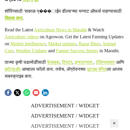
शॉपिंगसाठी 'सकाळ प्���ाईम डील्स'च्या भन्नाट ऑफर्स पाहण्यासाठी
क्लिक करा
.
Read the Latest
Agriculture News in Marathi
& Watch
Agriculture videos
on Agrowon. Get the Latest Farming Updates
on
Market Intelligence
,
Market updates
,
Bazar Bhav
,
Animal
Care
,
Weather Updates
and
Farmer Success Stories
in Marathi.
ताज्या कृषी घडामोडींसाठी
फेसबुक
,
ट्विटर
,
इन्स्टाग्राम
,
टेलिग्रामवर
आणि
व्हॉट्सॲप
आम्हाला फॉलो करा. तसेच, ॲग्रोवनच्या
यूट्यूब चॅनेल
ला आजच
सबस्क्राइब करा.
ADVERTISEMENT / WIDGET
ADVERTISEMENT / WIDGET
×
ADVERTISEMENT / WIDGET