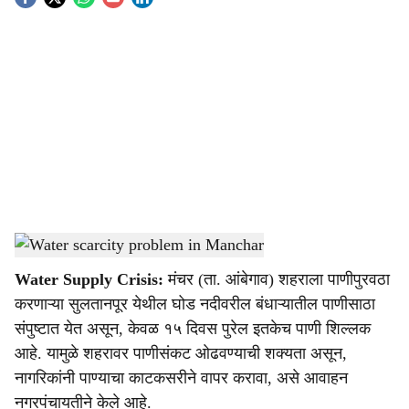
S
o
c
i
a
l
s
Water scarcity problem in Manchar
-
Agrowon
h
Water Supply Crisis:
मंचर (ता. आंबेगाव) शहराला पाणीपुरवठा
a
करणाऱ्या सुलतानपूर येथील घोड नदीवरील बंधाऱ्यातील पाणीसाठा
r
संपुष्टात येत असून, केवळ १५ दिवस पुरेल इतकेच पाणी शिल्लक
आहे. यामुळे शहरावर पाणीसंकट ओढवण्याची शक्यता असून,
e
नागरिकांनी पाण्याचा काटकसरीने वापर करावा, असे आवाहन
नगरपंचायतीने केले आहे.