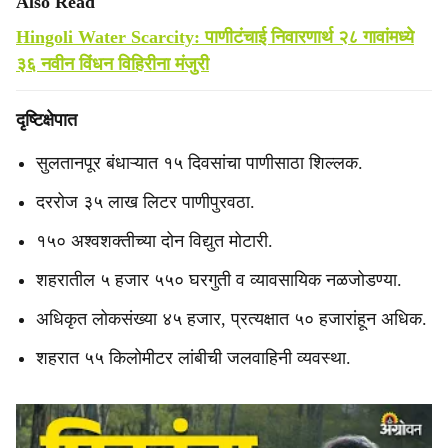
Also Read
Hingoli Water Scarcity: पाणीटंचाई निवारणार्थ २८ गावांमध्ये
३६ नवीन विंधन विहिरीना मंजुरी
दृष्टिक्षेपात
सुलतानपूर बंधाऱ्यात १५ दिवसांचा पाणीसाठा शिल्लक.
दररोज ३५ लाख लिटर पाणीपुरवठा.
१५० अश्वशक्तीच्या दोन विद्युत मोटारी.
शहरातील ५ हजार ५५० घरगुती व व्यावसायिक नळजोडण्या.
अधिकृत लोकसंख्या ४५ हजार, प्रत्यक्षात ५० हजारांहून अधिक.
शहरात ५५ किलोमीटर लांबीची जलवाहिनी व्यवस्था.