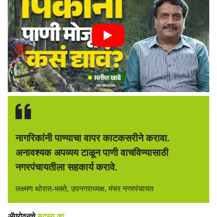
नागरिकांनी पाण्याचा वापर काटकसरीने करावा.
अनावश्यक अपव्यय टाळून पाणी वाचविण्यासाठी
नगरपंचायतीला सहकार्य करावे.
लक्ष्मण थोरात-भक्ते, उपनगराध्यक्ष, मंचर नगरपंचायत
ॲग्रोवनचे
सदस्य व्हा