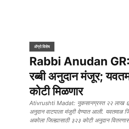
ॲग्रो विशेष
Rabbi Anudan GR: वि
रब्बी अनुदान मंजूर; यवत
कोटी मिळणार
Ativrushti Madat: नुकसानग्रस्त २२ लाख ६२
अनुदान वाटपाला मंजुरी देण्यात आली. यवतमाळ जि
अकोला जिल्ह्यासाठी ३२३ कोटी अनुदान वितरणास 