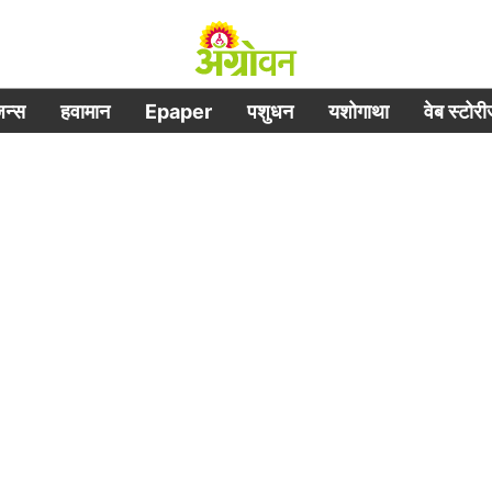
िजन्स
हवामान
Epaper
पशुधन
यशोगाथा
वेब स्टोर