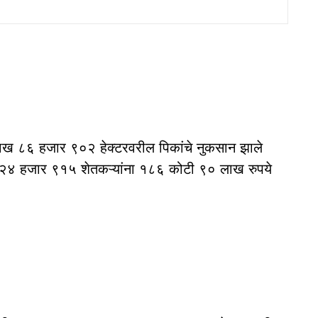
१ लाख ८६ हजार ९०२ हेक्टरवरील पिकांचे नुकसान झाले
 लाख २४ हजार ९१५ शेतकऱ्यांना १८६ कोटी ९० लाख रुपये