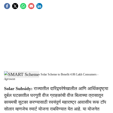
S
o
c
i
a
l
s
MSEDCL's SMART Rooftop Solar Scheme to Benefit 4.86 Lakh Consumers
-
h
Agrowon
a
Solar Subsidy:
राज्यातील दारिद्र्यरेषेखालील आणि आर्थिकदृष्ट्या
दुर्बल घटकातील घरगुती वीज ग्राहकांची वीज बिलाच्या त्रासातून
r
कायमची सुटका करण्यासाठी स्वयंपूर्ण महाराष्ट्र आवासीय रूफ टॉप
e
सोलार म्हणजेच स्मार्ट योजना राबविण्यात येत आहे. या योजनेत