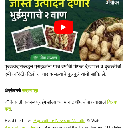
पुरवठादाराकडून ग्राहकांना पाच वर्षांची मोफत देखभाल व दुरुस्तीची
हमी (वॉरंटी) दिली जाणार असल्याचे बुलबुले यांनी सांगितले.
ॲग्रोवनचे
सदस्य व्हा
शॉपिंगसाठी 'सकाळ प्राईम डील्स'च्या भन्नाट ऑफर्स पाहण्यासाठी
क्लिक
करा
.
Read the Latest
Agriculture News in Marathi
& Watch
Agriculture videos
on Agrowon. Get the Latest Farming Updates