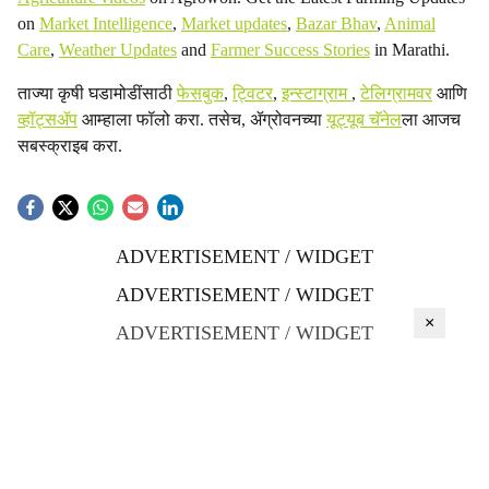
on
Market Intelligence
,
Market updates
,
Bazar Bhav
,
Animal
Care
,
Weather Updates
and
Farmer Success Stories
in Marathi.
ताज्या कृषी घडामोडींसाठी
फेसबुक
,
ट्विटर
,
इन्स्टाग्राम
,
टेलिग्रामवर
आणि
व्हॉट्सॲप
आम्हाला फॉलो करा. तसेच, ॲग्रोवनच्या
यूट्यूब चॅनेल
ला आजच
सबस्क्राइब करा.
ADVERTISEMENT / WIDGET
ADVERTISEMENT / WIDGET
×
ADVERTISEMENT / WIDGET