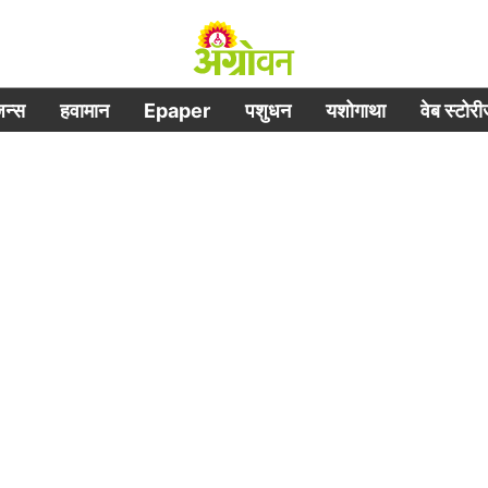
िजन्स
हवामान
Epaper
पशुधन
यशोगाथा
वेब स्टोर