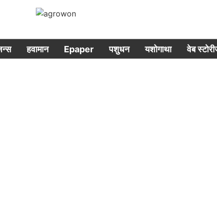
िजन्स
हवामान
Epaper
पशुधन
यशोगाथा
वेब स्टोर