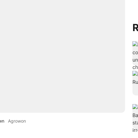
R
wn
Agrowon