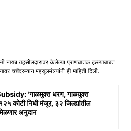
ंनी नायब तहसीलदारावर केलेल्या प्राणघातक हल्ल्याबाबत
वर चर्चेदरम्यान महसूलमंत्र्यांनी ही माहिती दिली.
bsidy: 'गाळमुक्त धरण, गाळयुक्त
१२५ कोटी निधी मंजूर, ३२ जिल्ह्यांतील
 मिळणार अनुदान