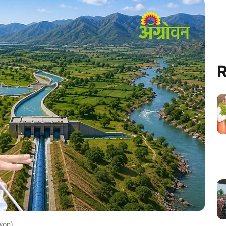
R
won)