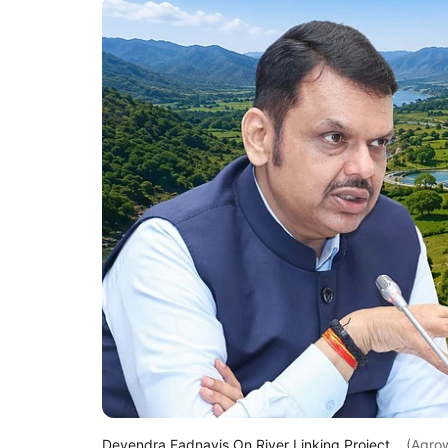
Devendra Fadnavis On River Linking Project.
(Agro