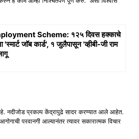
ुन हे काम आम्ही निश्चितपणे पूर्ण करु.'' असा विश्वास
ployment Scheme: १२५ दिवस हक्काचे
ा 'स्मार्ट जॉब कार्ड', १ जुलैपासून 'व्हीबी-जी राम
ागू
 आहे. नदीजोड प्रकल्प केंद्रापुढे सादर करण्यात आले आहेत.
जल आगोगाची परवानगी आल्यानंतर त्यावर सकारात्मक विचार