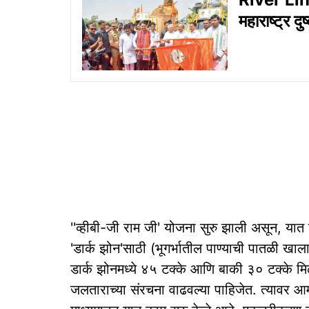
महाराष्ट्र द
''व्हीबी-जी राम जी' योजना सुरु झाली असून, यात
'डार्क झोन'साठी (भूगर्भातील पाण्याची पातळी खाल
डार्क झोनमध्ये ४५ टक्के आणि बाकी ३० टक्के मिळ
जलताराच्या संरचना वाढवल्या पाहिजेत. त्यावर आम