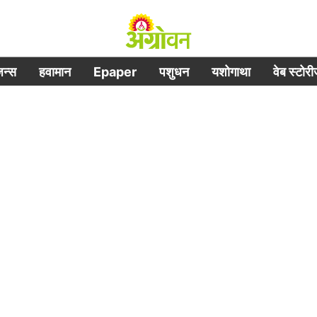
िजन्स
हवामान
Epaper
पशुधन
यशोगाथा
वेब स्टोर