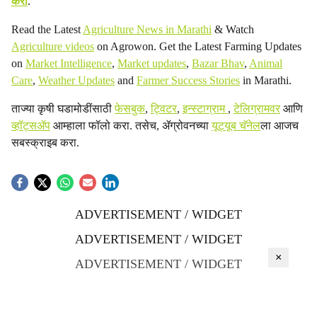
करा
.
Read the Latest
Agriculture News in Marathi
& Watch
Agriculture videos
on Agrowon. Get the Latest Farming Updates
on
Market Intelligence
,
Market updates
,
Bazar Bhav
,
Animal
Care
,
Weather Updates
and
Farmer Success Stories
in Marathi.
ताज्या कृषी घडामोडींसाठी
फेसबुक
,
ट्विटर
,
इन्स्टाग्राम
,
टेलिग्रामवर
आणि
व्हॉट्सॲप
आम्हाला फॉलो करा. तसेच, ॲग्रोवनच्या
यूट्यूब चॅनेल
ला आजच
सबस्क्राइब करा.
ADVERTISEMENT / WIDGET
ADVERTISEMENT / WIDGET
×
ADVERTISEMENT / WIDGET