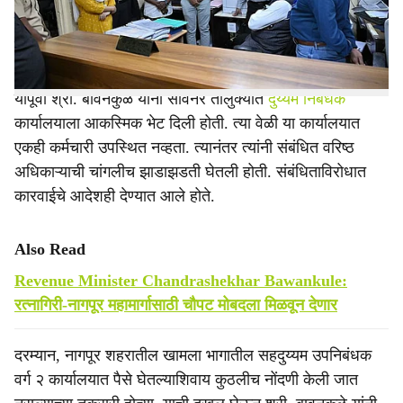
e
ड्रॉवरमध्ये मोठी रक्कम सापडल्याची चर्चा आहे. या रकमेबाबत
चौकशीचे आदेश त्यांनी पोलिसांना दिले आहेत.
यापूर्वी श्री. बावनकुळे यांनी सावनेर तालुक्यात
दुय्यम निबंधक
कार्यालयाला आकस्मिक भेट दिली होती. त्या वेळी या कार्यालयात
एकही कर्मचारी उपस्थित नव्हता. त्यानंतर त्यांनी संबंधित वरिष्ठ
अधिकाऱ्याची चांगलीच झाडाझडती घेतली होती. संबंधिताविरोधात
कारवाईचे आदेशही देण्यात आले होते.
Also Read
Revenue Minister Chandrashekhar Bawankule:
रत्नागिरी-नागपूर महामार्गासाठी चौपट मोबदला मिळवून देणार
दरम्यान, नागपूर शहरातील खामला भागातील सहदुय्यम उपनिबंधक
वर्ग २ कार्यालयात पैसे घेतल्याशिवाय कुठलीच नोंदणी केली जात