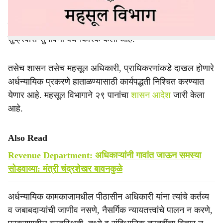
अर्धन्यायिक कामकाजात मराठी भाषेचा वापर तसेच निकालपत्रे
मराठी भाषेतून बंधनकारक करण्यात आली असून, दर मंगळवारी आणि
शुक्रवारी सुनावणी बंधनकारक केली आहे.
तसेच शासन तसेच महसूल अधिकारी, प्राधिकरणांकडे दाखल होणारे
अर्धन्यायिक प्रकरणे हाताळण्यासाठी कार्यपद्धती निश्चित करण्यात
येणार आहे. महसूल विभागाने २९ पानांचा
शासन आदेश
जारी केला
आहे.
Also Read
Revenue Department: अधिकाऱ्यांनी गावांत जाऊन समस्या
सोडवाव्या: मंत्री चंद्रशेखर बावनकुळे
अर्धन्यायिक कामकाजामधील पीठासीन अधिकारी यांना त्यांचे कर्तव्य
व जबाबदाऱ्यांची जाणीव नसणे, नैसर्गिक न्यायतत्त्वांचे पालन न करणे,