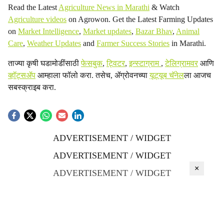
Read the Latest
Agriculture News in Marathi
& Watch
Agriculture videos
on Agrowon. Get the Latest Farming Updates
on
Market Intelligence
,
Market updates
,
Bazar Bhav
,
Animal
Care
,
Weather Updates
and
Farmer Success Stories
in Marathi.
ताज्या कृषी घडामोडींसाठी
फेसबुक
,
ट्विटर
,
इन्स्टाग्राम
,
टेलिग्रामवर
आणि
व्हॉट्सॲप
आम्हाला फॉलो करा. तसेच, ॲग्रोवनच्या
यूट्यूब चॅनेल
ला आजच
सबस्क्राइब करा.
ADVERTISEMENT / WIDGET
ADVERTISEMENT / WIDGET
×
ADVERTISEMENT / WIDGET