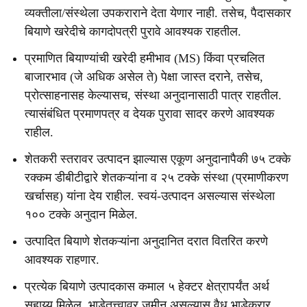
व्यक्तीला/संस्थेला उपकराराने देता येणार नाही. तसेच, पैदासकार
बियाणे खरेदीचे कागदोपत्री पुरावे आवश्यक राहतील.
प्रमाणित बियाण्यांची खरेदी हमीभाव (MS) किंवा प्रचलित
बाजारभाव (जे अधिक असेल ते) पेक्षा जास्त दराने, तसेच,
प्रोत्साहनासह केल्यासच, संस्था अनुदानासाठी पात्र राहतील.
त्यासंबंधित प्रमाणपत्र व देयक पुरावा सादर करणे आवश्यक
राहील.
शेतकरी स्तरावर उत्पादन झाल्यास एकूण अनुदानापैकी ७५ टक्के
रक्कम डीबीटीद्वारे शेतकऱ्यांना व २५ टक्के संस्था (प्रमाणीकरण
खर्चासह) यांना देय राहील. स्वयं-उत्पादन असल्यास संस्थेला
१०० टक्के अनुदान मिळेल.
उत्पादित बियाणे शेतकऱ्यांना अनुदानित दरात वितरित करणे
आवश्यक राहणार.
प्रत्येक बियाणे उत्पादकास कमाल ५ हेक्टर क्षेत्रापर्यंत अर्थ
सहाय्य मिळेल. भाडेतत्त्वावर जमीन असल्यास वैध भाडेकरार