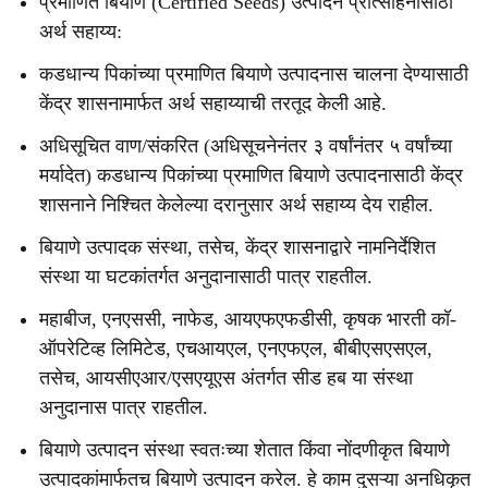
प्रमाणित बियाणे (Certified Seeds) उत्पादन प्रोत्साहनासाठी
अर्थ सहाय्य:
कडधान्य पिकांच्या प्रमाणित बियाणे उत्पादनास चालना देण्यासाठी
केंद्र शासनामार्फत अर्थ सहाय्याची तरतूद केली आहे.
अधिसूचित वाण/संकरित (अधिसूचनेनंतर ३ वर्षांनंतर ५ वर्षांच्या
मर्यादेत) कडधान्य पिकांच्या प्रमाणित बियाणे उत्पादनासाठी केंद्र
शासनाने निश्चित केलेल्या दरानुसार अर्थ सहाय्य देय राहील.
बियाणे उत्पादक संस्था, तसेच, केंद्र शासनाद्वारे नामनिर्देशित
संस्था या घटकांतर्गत अनुदानासाठी पात्र राहतील.
महाबीज, एनएससी, नाफेड, आयएफएफडीसी, कृषक भारती कॉ-
ऑपरेटिव्ह लिमिटेड, एचआयएल, एनएफएल, बीबीएसएसएल,
तसेच, आयसीएआर/एसएयूएस अंतर्गत सीड हब या संस्था
अनुदानास पात्र राहतील.
बियाणे उत्पादन संस्था स्वतःच्या शेतात किंवा नोंदणीकृत बियाणे
उत्पादकांमार्फतच बियाणे उत्पादन करेल. हे काम दुसऱ्या अनधिकृत