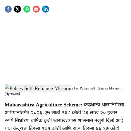
S
o
c
i
a
l
s
Maharashtra Government Approves Rs167 Crore For Pulses Self-Reliance Mission.
-
h
(Agrowon)
a
Maharashtra Agriculture Scheme:
कडधान्य आत्मनिर्भरता
अभियानांतर्गत २०२६-२७ साठी १६७ कोटी ७३ लाख २० हजार
r
रुपये निधीच्या वार्षिक कृती आराखड्यास शासनाने मंजुरी दिली आहे.
e
यात केंद्राचा हिस्सा १०१ कोटी आणि राज्य हिस्सा ६६.६७ कोटी