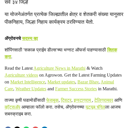
सर्व ३४ जिल्हे
या योजनेअंतर्गत प्रत्येक जिल्ह्यातील क्षेत्र व शेतकरी संख्या यानुसार
पीकनिहाय, जिल्हा निहाय कार्यक्रम ठरविण्यात येतो.
ॲग्रोवनचे
सदस्य व्हा
शॉपिंगसाठी 'सकाळ प्राईम डील्स'च्या भन्नाट ऑफर्स पाहण्यासाठी
क्लिक
करा
.
Read the Latest
Agriculture News in Marathi
& Watch
Agriculture videos
on Agrowon. Get the Latest Farming Updates
on
Market Intelligence
,
Market updates
,
Bazar Bhav
,
Animal
Care
,
Weather Updates
and
Farmer Success Stories
in Marathi.
ताज्या कृषी घडामोडींसाठी
फेसबुक
,
ट्विटर
,
इन्स्टाग्राम
,
टेलिग्रामवर
आणि
व्हॉट्सॲप
आम्हाला फॉलो करा. तसेच, ॲग्रोवनच्या
यूट्यूब चॅनेल
ला आजच
सबस्क्राइब करा.