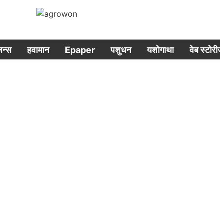
िजन्स
हवामान
Epaper
पशुधन
यशोगाथा
वेब स्टोर