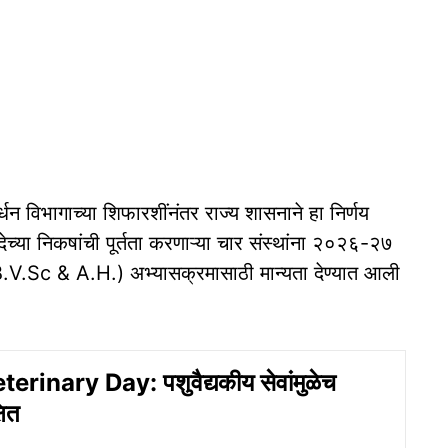
धन विभागाच्या शिफारशींनंतर राज्य शासनाने हा निर्णय
ेच्या निकषांची पूर्तता करणाऱ्या चार संस्थांना २०२६-२७
. (B.V.Sc & A.H.) अभ्यासक्रमासाठी मान्यता देण्यात आली
rinary Day: पशुवैद्यकीय सेवांमुळेच
षित