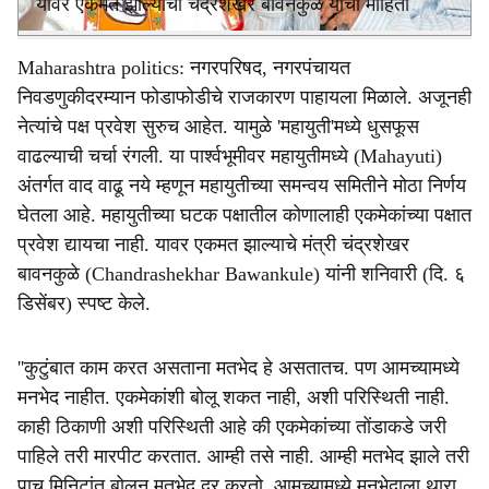
यावर एकमत झाल्याची चंद्रशेखर बावनकुळे यांची माहिती
Maharashtra politics: नगरपरिषद, नगरपंचायत
निवडणुकीदरम्यान फोडाफोडीचे राजकारण पाहायला मिळाले. अजूनही
नेत्यांचे पक्ष प्रवेश सुरुच आहेत. यामुळे 'महायुती'मध्ये धुसफूस
वाढल्याची चर्चा रंगली. या पार्श्वभूमीवर महायुतीमध्ये (Mahayuti)
अंतर्गत वाद वाढू नये म्हणून महायुतीच्या समन्वय समितीने मोठा निर्णय
घेतला आहे. महायुतीच्या घटक पक्षातील कोणालाही एकमेकांच्या पक्षात
प्रवेश द्यायचा नाही. यावर एकमत झाल्याचे मंत्री चंद्रशेखर
बावनकुळे (Chandrashekhar Bawankule) यांनी शनिवारी (दि. ६
डिसेंबर) स्पष्ट केले.
''कुटुंबात काम करत असताना मतभेद हे असतातच. पण आमच्यामध्ये
मनभेद नाहीत. एकमेकांशी बोलू शकत नाही, अशी परिस्थिती नाही.
काही ठिकाणी अशी परिस्थिती आहे की एकमेकांच्या तोंडाकडे जरी
पाहिले तरी मारपीट करतात. आम्ही तसे नाही. आम्ही मतभेद झाले तरी
पाच मिनिटांत बोलून मतभेद दूर करतो. आमच्यामध्ये मनभेदाला थारा