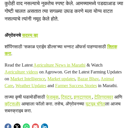
कुठेही वाद नसल्याचे नुकतेच स्पष्ट केले. आमच्यामध्ये पडद्याआड ज्या
गोष्टी चालत असतात त्या सगळ्या उघड करणे मला योग्य वाटत
नसल्याचे त्यांनी नमूद केले होते.
ॲग्रोवनचे
सदस्य व्हा
शॉपिंगसाठी 'सकाळ प्राईम डील्स'च्या भन्नाट ऑफर्स पाहण्यासाठी
क्लिक
करा
.
Read the Latest
Agriculture News in Marathi
& Watch
Agriculture videos
on Agrowon. Get the Latest Farming Updates
on
Market Intelligence
,
Market updates
,
Bazar Bhav
,
Animal
Care
,
Weather Updates
and
Farmer Success Stories
in Marathi.
ताज्या कृषी घडामोडींसाठी
फेसबुक
,
ट्विटर
,
इन्स्टाग्राम
,
टेलिग्रामवर
आणि
व्हॉट्सॲप
आम्हाला फॉलो करा. तसेच, ॲग्रोवनच्या
यूट्यूब चॅनेल
ला आजच
सबस्क्राइब करा.