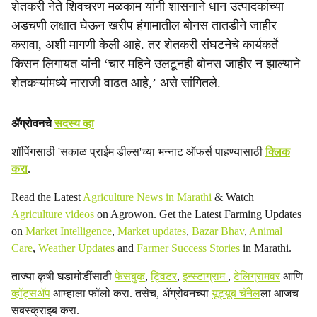
शेतकरी नेते शिवचरण मळकाम यांनी शासनाने धान उत्पादकांच्या
अडचणी लक्षात घेऊन खरीप हंगामातील बोनस तातडीने जाहीर
करावा, अशी मागणी केली आहे. तर शेतकरी संघटनेचे कार्यकर्ते
किसन लिगायत यांनी ‘चार महिने उलटूनही बोनस जाहीर न झाल्याने
शेतकऱ्यांमध्ये नाराजी वाढत आहे,’ असे सांगितले.
ॲग्रोवनचे
सदस्य व्हा
शॉपिंगसाठी 'सकाळ प्राईम डील्स'च्या भन्नाट ऑफर्स पाहण्यासाठी
क्लिक
करा
.
Read the Latest
Agriculture News in Marathi
& Watch
Agriculture videos
on Agrowon. Get the Latest Farming Updates
on
Market Intelligence
,
Market updates
,
Bazar Bhav
,
Animal
Care
,
Weather Updates
and
Farmer Success Stories
in Marathi.
ताज्या कृषी घडामोडींसाठी
फेसबुक
,
ट्विटर
,
इन्स्टाग्राम
,
टेलिग्रामवर
आणि
व्हॉट्सॲप
आम्हाला फॉलो करा. तसेच, ॲग्रोवनच्या
यूट्यूब चॅनेल
ला आजच
सबस्क्राइब करा.