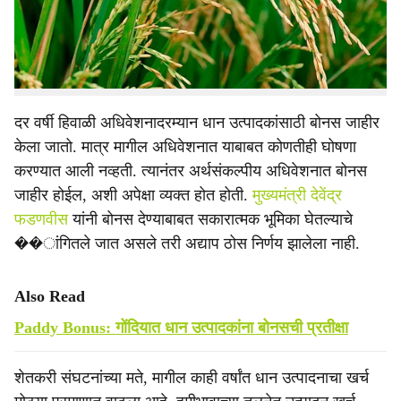
e
उपस्थित केला जात आहे. जिल्ह्यातील सुमारे १ लाख ३२ हजार
शेतकरी बोनसच्या प्रतीक्षेत असून, वाढत्या उत्पादन खर्चामुळे
शेतकऱ्यांची आर्थिक कोंडी झाली आहे.
दर वर्षी हिवाळी अधिवेशनादरम्यान धान उत्पादकांसाठी बोनस जाहीर
केला जातो. मात्र मागील अधिवेशनात याबाबत कोणतीही घोषणा
करण्यात आली नव्हती. त्यानंतर अर्थसंकल्पीय अधिवेशनात बोनस
जाहीर होईल, अशी अपेक्षा व्यक्त होत होती.
मुख्यमंत्री देवेंद्र
फडणवीस
यांनी बोनस देण्याबाबत सकारात्मक भूमिका घेतल्याचे
��ांगितले जात असले तरी अद्याप ठोस निर्णय झालेला नाही.
Also Read
Paddy Bonus: गोंदियात धान उत्पादकांना बोनसची प्रतीक्षा
शेतकरी संघटनांच्या मते, मागील काही वर्षांत धान उत्पादनाचा खर्च