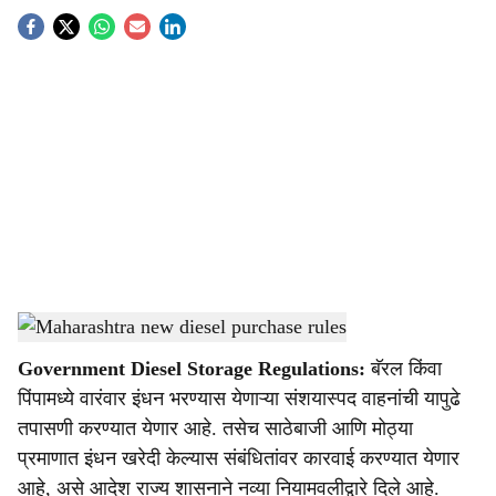
S
o
c
i
a
l
s
Maharashtra new diesel purchase rules
-
Agrowon
h
Government Diesel Storage Regulations:
बॅरल किंवा
a
पिंपामध्ये वारंवार इंधन भरण्यास येणाऱ्या संशयास्पद वाहनांची यापुढे
r
तपासणी करण्यात येणार आहे. तसेच साठेबाजी आणि मोठ्या
प्रमाणात इंधन खरेदी केल्यास संबंधितांवर कारवाई करण्यात येणार
e
आहे, असे आदेश राज्य शासनाने नव्या नियामवलीद्वारे दिले आहे.