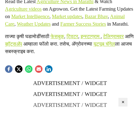
Read the Latest
Agriculture News in Marathi
& Watch
Agriculture videos
on Agrowon. Get the Latest Farming Updates
on
Market Intelligence
,
Market updates
,
Bazar Bhav
,
Animal
Care
,
Weather Updates
and
Farmer Success Stories
in Marathi.
ताज्या कृषी घडामोडींसाठी
फेसबुक
,
ट्विटर
,
इन्स्टाग्राम
,
टेलिग्रामवर
आणि
व्हॉट्सॲप
आम्हाला फॉलो करा. तसेच, ॲग्रोवनच्या
यूट्यूब चॅनेल
ला आजच
सबस्क्राइब करा.
ADVERTISEMENT / WIDGET
ADVERTISEMENT / WIDGET
×
ADVERTISEMENT / WIDGET