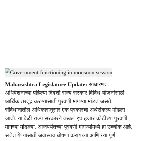
o
c
i
a
l
s
Monsoon session political developments
-
Agrowon
h
Maharashtra Legislature Update:
साधारणत:
a
अधिवेशनाच्या पहिल्या दिवशी राज्य सरकार विविध योजनांसाठी
r
आर्थिक तरतूद करण्यासाठी पुरवणी मागण्या मांडत असते.
संविधानातील अधिकारानुसार एक प्रकारचा अर्थसंकल्प मांडला
e
जातो. या वेळी राज्य सरकारने तब्बल ९७ हजार कोटींच्या पुरवणी
मागण्या मांडल्या. आजपर्यंतच्या पुरवणी मागण्यांमध्ये हा उच्चांक आहे.
सत्तेत येण्यासाठी अवास्तव घोषणा करायच्या आणि त्या पूर्ण