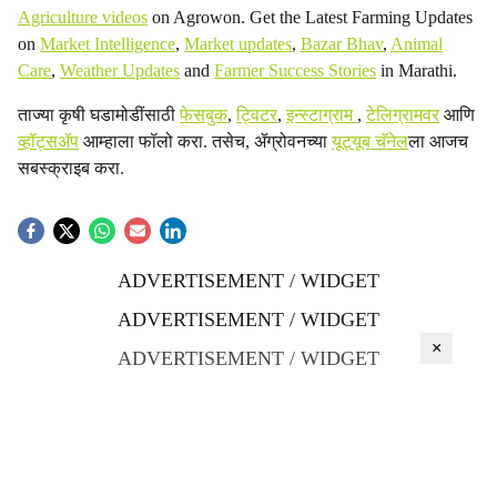
Agriculture videos
on Agrowon. Get the Latest Farming Updates
on
Market Intelligence
,
Market updates
,
Bazar Bhav
,
Animal
Care
,
Weather Updates
and
Farmer Success Stories
in Marathi.
ताज्या कृषी घडामोडींसाठी
फेसबुक
,
ट्विटर
,
इन्स्टाग्राम
,
टेलिग्रामवर
आणि
व्हॉट्सॲप
आम्हाला फॉलो करा. तसेच, ॲग्रोवनच्या
यूट्यूब चॅनेल
ला आजच
सबस्क्राइब करा.
ADVERTISEMENT / WIDGET
ADVERTISEMENT / WIDGET
×
ADVERTISEMENT / WIDGET