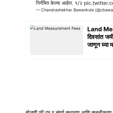
निर्गमित केल्या आहेत. १/२
pic.twitter
— Chandrashekhar Bawankule (@cbawa
Land Meas
दिवसांत जम
जाणून घ्या म
मोजणी फी दर व संवर्ग सुधारणा आणि सुलभीकरण क