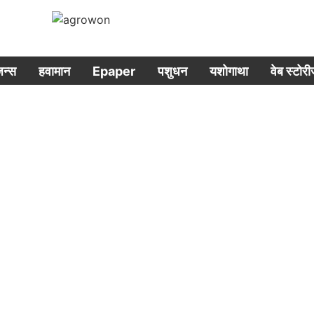
िजन्स
हवामान
Epaper
पशुधन
यशोगाथा
वेब स्टोर