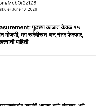
.com/MebOr2z1Z6
nkule)
June 16, 2026
urement: पुढच्या काळात केवळ १५
ीन मोजणी, मग खरेदीखत अन् नंतर फेरफार,
हत्त्वाची माहिती
रण्यासंदर्भात जमाबंदी आयुक्त आणि संचालक, भूमी