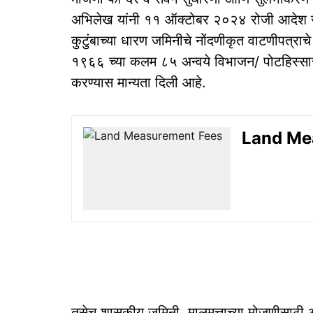
अभिलेख यांनी ११ ऑक्टोबर २०२४ रोजी आदेश जार
कुटुंबाच्या धारण जमिनीचे नोंदणीकृत वाटणीपत्र
१९६६ च्या कलम ८५ अन्वये विभाजन/ पोटहिस्सासा
करण्यास मान्यता दिली आहे.
Land Mea
तसेच शासकीय जमिनी, मालमत्ताच्या मोजणीसाठी