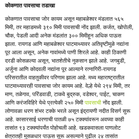
कोकणात पावसाचा तडाखा
कोकणात पावसाचा जोर कायम असून महाबळेश्वर मंडलात ५६५
मिमी, तर महाडमध्ये ३९० मिमी पावसाची नोंद झाली. कर्जत, खोपोली,
चौक, पेडली आदी अनेक मंडलांत ३०० मिमीहून अधिक पाऊस
झाला. रायगड आणि महाबळेश्वर घाटमाथ्यावर अतिवृष्टीमुळे नद्यांना
पूर आला असून, अनेक गावांमध्ये पाणी शिरले आहे. काही ठिकाणी
दरडी कोसळल्या असून, भातशेतीचे नुकसान झाले आहे. जगबुडी,
अर्जुना आणि कोदवली नद्यांना पूर आल्याने रत्नागिरी-रायगड
परिसरातील वाहतुकीवर परिणाम झाला आहे. मध्य महाराष्ट्रातील
घाटमाथ्यावरही पावसाचा जोर कायम आहे. वेल्हे येथे २९४ मिमी, तर
माण, तळेगाव, परिंडवाडी, टाकवे बुद्रुक, वडेश्वर, पाईट, चाकण
आणि करंजविहिरे येथे प्रत्येकी २५० मिमी
पावसाची
नोंद झाली.
लोणावळा धरण शंभर टक्के भरले असून इंद्रायणी नदीत विसर्ग सुरू
आहे. कासारसाई धरणाची पातळी ७५ टक्क्यांवरून अवघ्या काही
तासांत ९३ टक्क्यांपर्यंत पोहोचली आहे. खडकवासला पाणलोट
क्षेत्रातही मुसळधार पाऊस सुरू असल्याने पुढील २४ तासांत