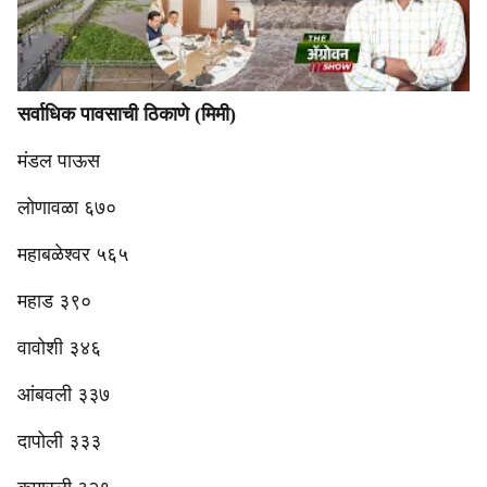
सर्वाधिक पावसाची ठिकाणे (मिमी)
मंडल पाऊस
लोणावळा ६७०
महाबळेश्वर ५६५
महाड ३९०
वावोशी ३४६
आंबवली ३३७
दापोली ३३३