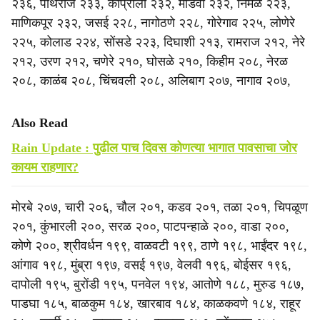
२३६, पाथराज २३३, कोप्रोली २३२, मांडवी २३२, निर्मळ २२३,
माणिकपूर २३२, जसई २२८, नागोठणे २२८, गोरेगाव २२५, लोणेरे
२२५, कोलाड २२४, सोंसडे २२३, दिघाशी २१३, रामराज २१२, नेरे
२१२, उरण २१२, चणेरे २१०, घोसळे २१०, किहीम २०८, नेरळ
२०८, काळंब २०८, चिंचवली २०८, अलिबाग २०७, नागाव २०७,
Also Read
Rain Update : पुढील पाच दिवस कोणत्या भागात पावसाचा जोर
कायम राहणार?
मोरबे २०७, चारी २०६, चौल २०१, कडव २०१, तळा २०१, चिपळूण
२०१, कुंभारली २००, सरळ २००, पाटपन्हाळे २००, वाडा २००,
कोणे २००, श्रीवर्धन १९९, वाळवटी १९९, ठाणे १९८, भाईंदर १९८,
आंगाव १९८, मुंब्रा १९७, वसई १९७, वेलवी १९६, बोईसर १९६,
दापोली १९५, बुरोंडी १९५, पनवेल १९४, आतोणे १८८, मुरुड १८७,
पाडघा १८५, बाळकुम १८४, खारबाव १८४, काळकवणे १८४, राहूर