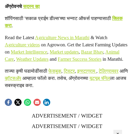
ॲग्रोवनचे
सदस्य व्हा
शॉपिंगसाठी 'सकाळ प्राईम डील्स'च्या भन्नाट ऑफर्स पाहण्यासाठी
क्लिक
करा
.
Read the Latest
Agriculture News in Marathi
& Watch
Agriculture videos
on Agrowon. Get the Latest Farming Updates
on
Market Intelligence
,
Market updates
,
Bazar Bhav
,
Animal
Care
,
Weather Updates
and
Farmer Success Stories
in Marathi.
ताज्या कृषी घडामोडींसाठी
फेसबुक
,
ट्विटर
,
इन्स्टाग्राम
,
टेलिग्रामवर
आणि
व्हॉट्सॲप
आम्हाला फॉलो करा. तसेच, ॲग्रोवनच्या
यूट्यूब चॅनेल
ला आजच
सबस्क्राइब करा.
ADVERTISEMENT / WIDGET
ADVERTISEMENT / WIDGET
×