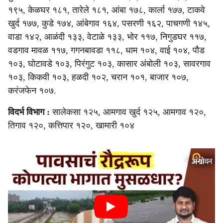
१९५, केळघर १८१, तारेले १८१, आंबा १७८, कार्ला १७७, टाकवे
खुर्द १७७, कुडे १७४, आंबेगाव १६४, पसरणी १६२, पाचगणी १४५,
वाडा १४२, आळंदी १३३, वेटाळे १३३, भोर ११७, निगुडघर ११७,
वडगाव मावळ ११७, गगनबावडा ११८, धाम १०४, वाई १०४, पौड
१०३, घोटावडे १०३, पिरंगुट १०३, कासार अंबोली १०३, सावरगाव
१०३, किकवी १०३, हळदी १०२, चरान १०१, बाजार १०७,
करंजफेन १०७.
विदर्भ विभाग :
सालेकसा १२५, आमगाव खुर्द १२५, आमगाव १२०,
तिगाव १२०, कत्तिपार १२०, खामारी १०४