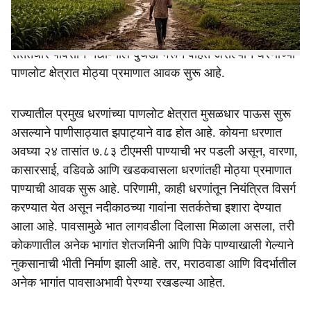
असून, लोणावळा येथे राज्यातील सर्वाधिक ६७० मिलिमीटर पावसाची
नोंद झाली. मुंबईसह कोकणात वादळी वाऱ्यासह पावसाने दणका दिला.
संततधार पावसाने नद्या-नाले दुथडी भरून वाहत असल्याने धरणांच्या
पाणलोट क्षेत्रात मोठ्या प्रमाणात आवक सुरू आहे.
राज्यातील प्रमुख धरणांच्या पाणलोट क्षेत्रात मुसळधार पाऊस सुरू
असल्याने पाणीसाठ्यात झपाट्याने वाढ होत आहे. कोयना धरणात
अवघ्या २४ तासांत ७.८३ टीएमसी पाण्याची भर पडली असून, वारणा,
कासारसाई, वडिवळे आणि खडकवासला धरणांतही मोठ्या प्रमाणात
पाण्याची आवक सुरू आहे. परिणामी, काही धरणांतून नियंत्रित विसर्ग
करण्यात येत असून नदीकाठच्या गावांना सतर्कतेचा इशारा देण्यात
आला आहे. पावसामुळे भात लागवडीला दिलासा मिळाला असला, तरी
कोकणातील अनेक भागांत शेतजमिनी आणि पिके पाण्याखाली गेल्याने
नुकसानाची भीती निर्माण झाली आहे. तर, मराठवाडा आणि विदर्भातील
अनेक भागांत पावसाअभावी पेरण्या रखडल्या आहेत.