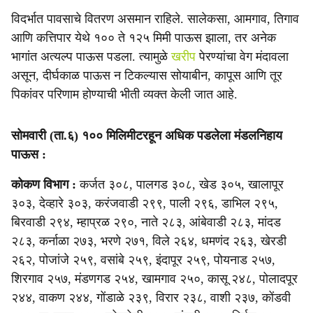
विदर्भात पावसाचे वितरण असमान राहिले. सालेकसा, आमगाव, तिगाव
आणि कत्तिपार येथे १०० ते १२५ मिमी पाऊस झाला, तर अनेक
भागांत अत्यल्प पाऊस पडला. त्यामुळे
खरीप
पेरण्यांचा वेग मंदावला
असून, दीर्घकाळ पाऊस न टिकल्यास सोयाबीन, कापूस आणि तूर
पिकांवर परिणाम होण्याची भीती व्यक्त केली जात आहे.
सोमवारी (ता.६) १०० मिलिमीटरहून अधिक पडलेला मंडलनिहाय
पाऊस :
कोकण विभाग :
कर्जत ३०८, पालगड ३०८, खेड ३०५, खालापूर
३०३, देव्हारे ३०३, करंजवाडी २९९, पाली २९६, डाभिल २९५,
बिरवाडी २९४, म्हाप्रळ २९०, नाते २८३, आंबेवाडी २८३, मांदड
२८३, कर्नाळा २७३, भरणे २७१, विले २६४, धमणंद २६३, खेरडी
२६२, पोजांजे २५९, वसांबे २५९, इंदापूर २५९, पोयनाड २५७,
शिरगाव २५७, मंडणगड २५४, खामगाव २५०, कासू २४८, पोलादपूर
२४४, वाकण २४४, गोंडाळे २३९, विरार २३८, वाशी २३७, कोंडवी