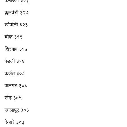
कमारली ३२९
कूलवंडी ३२७
खोपोली ३२३
चौक ३१९
शिरगाव ३१७
पेडली ३१६
कर्जत ३०८
पालगड ३०८
खेड ३०५
खालापूर ३०३
देव्हारे ३०३