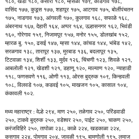
१८०, खर्डी १८०, कसारा १८०, म्हसळा १७९, कोंडगाव १७८,
वासिंद १७७, कुडूस १७७, शहापूर १७५, आटगाव १७५, बोर्लीपंचतन
१७५, नाडगाव १७३, आंगवली १७०, कुलगाव १६८, सफाळे १६८,
अंबरनाथ १६७, देहारी १६४, अप्पर १६४, उल्हासनगर १६२, भिवंडी
१६०, गोरेगाव १५९, निजामपूर १५७, मनोर १५५, डोलखांब १५२,
म्हारळ बु. १५०, ढसई १४७, म्हसा १४४, कांचड १४४, भांबेड १४२,
सरळगाव १३८, तारापूर १३७, मुरबाड १३६, बदलापूर १३५,
टिटवाळा १३४, शिर्शी १३३, मुर्दव १२६, चिंचणी १२३, शिवळे १२१,
आबलोली १२१, खेडशी १२१, डहाणू १२०, माल्याण १२०, न्याहाडी
११८, फणसवणे ११६, ओणी ११३, ओरस बुद्रुक १०९, किन्हवली
१०८, विलवडे १०७, कडवई १०५, माखजन १०५, कासाल १०४,
कंकावली १०२.
मध्य महाराष्ट्र : वेल्हे २९४, माण २५०, तळेगाव २५०, परिंडवाडी
२५०, टाकवे बुद्रुक २५०, वडेश्वर २५०, पाईट २५०, चाकण २५०,
करंजविहिरे २५०, तापोळा २३८, काळे २२४, खडकाळा २२४,
कुसगाव २२४, पोमगाव २०४, जावळी १९५, बामणोली १९५, लमाज