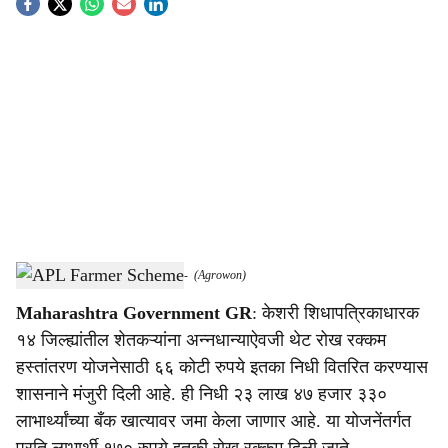
S
o
c
i
a
l
s
APL Farmer Scheme Maharashtra.
-
(Agrowon)
h
Maharashtra Government GR
: केशरी शिधापत्रिकाधारक
a
१४ जिल्ह्यांतील शेतकऱ्यांना अन्नधान्याऐवजी थेट रोख रक्कम
r
हस्तांतरण योजनेसाठी ६६ कोटी रुपये इतका निधी वितरित करण्यास
शासनाने मंजुरी दिली आहे. ही निधी २३ लाख ४७ हजार ३३०
e
लाभार्थ्यांच्या बँक खात्यावर जमा केला जाणार आहे. या योजनेंतर्गत