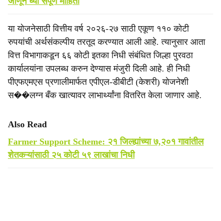
जाणून घ्या संपूर्ण माहिती
या योजनेसाठी वित्तीय वर्ष २०२६-२७ साठी एकूण ११० कोटी
रुपयांची अर्थसंकल्पीय तरतूद करण्यात आली आहे. त्यानुसार आता
वित्त विभागाकडून ६६ कोटी इतका निधी संबंधित जिल्हा पुरवठा
कार्यालयांना उपलब्ध करुन देण्यास मंजुरी दिली आहे. ही निधी
पीएफएमएस प्रणालीमार्फत एपीएल-डीबीटी (केशरी) योजनेशी
स��लग्न बँक खात्यावर लाभार्थ्यांना वितरित केला जाणार आहे.
Also Read
Farmer Support Scheme: २१ जिल्ह्यांच्या ७,२०१ गावांतील
शेतकऱ्यांसाठी २५ कोटी ५९ लाखांचा निधी