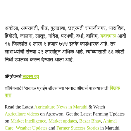
अकोला, अमरावती, बीड, बुलढाणा, छत्रपती संभाजीनगर, धाराशिव,
हिंगोली, जालना, लातूर, नांदेड, परभणी, वर्धा, वाशिम,
यवतमाळ
आदी
१४ जिल्ह्यांत ६ लाख ९ हजार ७४४ इतके कार्डधारक आहे. तर
लाभार्थ्यांची संख्या २३ लाखांहून अधिक आहे. त्यांच्यासाठी ६६ कोटी
निधी उपलब्ध करुन देण्यात आला आहे.
ॲग्रोवनचे
सदस्य व्हा
शॉपिंगसाठी 'सकाळ प्राईम डील्स'च्या भन्नाट ऑफर्स पाहण्यासाठी
क्लिक
करा
.
Read the Latest
Agriculture News in Marathi
& Watch
Agriculture videos
on Agrowon. Get the Latest Farming Updates
on
Market Intelligence
,
Market updates
,
Bazar Bhav
,
Animal
Care
,
Weather Updates
and
Farmer Success Stories
in Marathi.