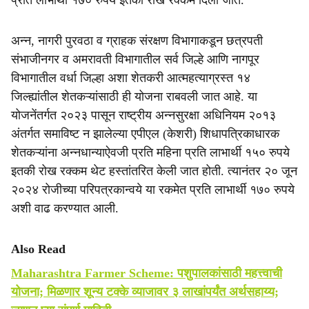
प्रति लाभार्थी १७० रुपये इतकी रोख रक्कम दिली जाते.
अन्न, नागरी पुरवठा व ग्राहक संरक्षण विभागाकडून छत्रपती
संभाजीनगर व अमरावती विभागातील सर्व जिल्हे आणि नागपूर
विभागातील वर्धा जिल्हा अशा शेतकरी आत्महत्याग्रस्त १४
जिल्ह्यांतील शेतकऱ्यांसाठी ही योजना राबवली जात आहे. या
योजनेंतर्गत २०२३ पासून राष्ट्रीय अन्नसुरक्षा अधिनियम २०१३
अंतर्गत समाविष्ट न झालेल्या एपीएल (केशरी) शिधापत्रिकाधारक
शेतकऱ्यांना अन्नधान्याऐवजी प्रति महिना प्रति लाभार्थी १५० रुपये
इतकी रोख रक्कम थेट हस्तांतरित केली जात होती. त्यानंतर २० जून
२०२४ रोजीच्या परिपत्रकान्वये या रकमेत प्रति लाभार्थी १७० रुपये
अशी वाढ करण्यात आली.
Also Read
Maharashtra Farmer Scheme: पशुपालकांसाठी महत्त्वाची
योजना; मिळणार शून्य टक्के व्याजावर ३ लाखांपर्यंत अर्थसहाय्य;