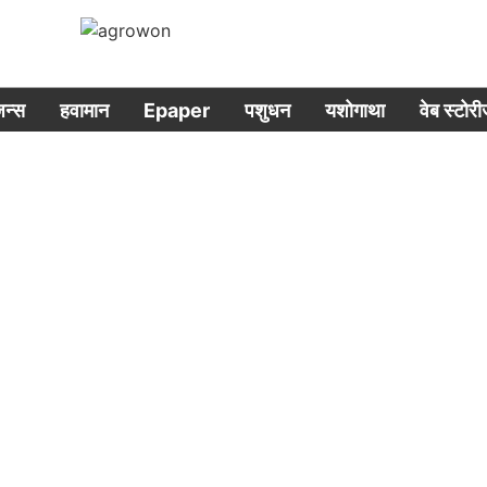
िजन्स
हवामान
Epaper
पशुधन
यशोगाथा
वेब स्टोर