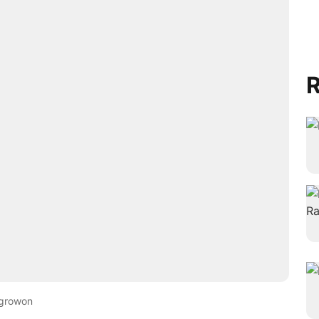
R
growon