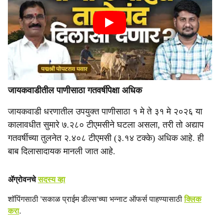
जायकवाडीतील पाणीसाठा गतवर्षीपेक्षा अधिक
जायकवाडी धरणातील उपयुक्त पाणीसाठा १ मे ते ३१ मे २०२६ या
कालावधीत सुमारे ७.२८० टीएमसीने घटला असला, तरी तो अद्याप
गतवर्षीच्या तुलनेत २.४०८ टीएमसी (३.१४ टक्के) अधिक आहे. ही
बाब दिलासादायक मानली जात आहे.
ॲग्रोवनचे
सदस्य व्हा
शॉपिंगसाठी 'सकाळ प्राईम डील्स'च्या भन्नाट ऑफर्स पाहण्यासाठी
क्लिक
करा
.