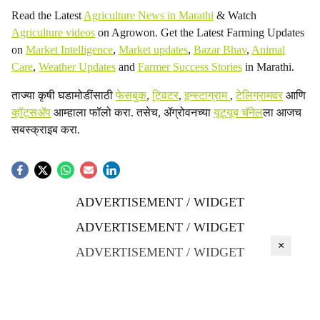
Read the Latest
Agriculture News in Marathi
& Watch
Agriculture videos
on Agrowon. Get the Latest Farming Updates
on
Market Intelligence
,
Market updates
,
Bazar Bhav
,
Animal
Care
,
Weather Updates
and
Farmer Success Stories
in Marathi.
ताज्या कृषी घडामोडींसाठी
फेसबुक
,
ट्विटर
,
इन्स्टाग्राम
,
टेलिग्रामवर
आणि
व्हॉट्सॲप
आम्हाला फॉलो करा. तसेच, ॲग्रोवनच्या
यूट्यूब चॅनेल
ला आजच
सबस्क्राइब करा.
ADVERTISEMENT / WIDGET
ADVERTISEMENT / WIDGET
×
ADVERTISEMENT / WIDGET