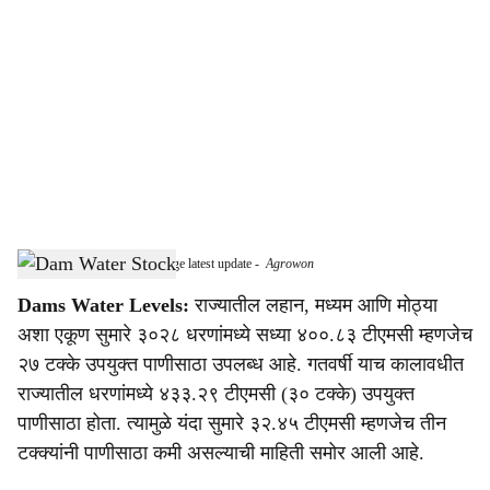
o
c
i
a
l
s
Maharashtra dams water storage latest update
-
Agrowon
h
Dams Water Levels:
राज्यातील लहान, मध्यम आणि मोठ्या
a
अशा एकूण सुमारे ३०२८ धरणांमध्ये सध्या ४००.८३ टीएमसी म्हणजेच
r
२७ टक्के उपयुक्त पाणीसाठा उपलब्ध आहे. गतवर्षी याच कालावधीत
राज्यातील धरणांमध्ये ४३३.२९ टीएमसी (३० टक्के) उपयुक्त
e
पाणीसाठा होता. त्यामुळे यंदा सुमारे ३२.४५ टीएमसी म्हणजेच तीन
टक्क्यांनी पाणीसाठा कमी असल्याची माहिती समोर आली आहे.