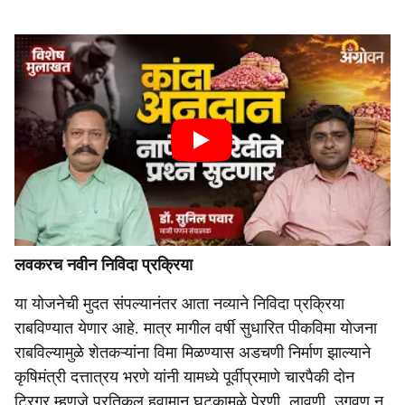
लवकरच नवीन निविदा प्रक्रिया
या योजनेची मुदत संपल्यानंतर आता नव्याने निविदा प्रक्रिया
राबविण्यात येणार आहे. मात्र मागील वर्षी सुधारित पीकविमा योजना
राबविल्यामुळे शेतकऱ्यांना विमा मिळण्यास अडचणी निर्माण झाल्याने
कृषिमंत्री दत्तात्रय भरणे यांनी यामध्ये पूर्वीप्रमाणे चारपैकी दोन
ट्रिगर म्हणजे प्रतिकूल हवामान घटकामुळे पेरणी, लावणी, उगवण न