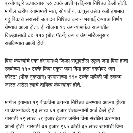
प्रयोगाद्वारे उत्पादनास ५० टक्के अशी प्रक्रिया निश्‍चित केली होती.
मागील खरीप हंगामामध्ये भात, सोयाबीन, कापूस तसेच रब्बी हंगामात
गहू पिकाचे सरासरी उत्पादन निश्चित करून भरपाई देण्याचा निर्णय
घेण्यात आला होता. ही योजना १२ कंपन्यांमार्फत राज्यातील
जिल्ह्यांसाठी ८०-११० (बीड पॅटर्न) कप व कॅप मॉडेलनुसार
राबविण्यात आली होती.
विमा कंपन्यांचे एका हंगामामध्ये जिल्हा समूहातील एकूण जमा विमा हप्ता
रकमेच्या ११० टक्के किंवा एकूण जमा विमा हप्ता रकमेवर ‘बर्न
कॉस्ट’ (पीक नुकसान) प्रमाणाच्या ११० टक्के यापैकी जी रक्कम
जास्त असेल त्याचे दायित्व कंपन्यांवर होते.
मागील हंगामात १९ पीकविमा कंपन्या निश्चित करण्यात आल्या होत्या.
या कंपन्यांकडे ९३ लाख ८१ हजार शेतकऱ्यांनी अर्ज केले होते.
यासाठी ५९ लाख ५९ हजार हेक्टर जमीन विमा संरक्षित करण्यात
आली होती. यासाठी ३१ हजार ९८५ कोटी ३५ लाख रुपयांची विमा