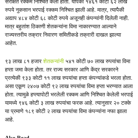
संरक्षित रक्कम निश्चित केली होती. यापैकी १४६१ कोटी ६२ लाख
रुपये नुकसान भरपाई रक्कम निश्चित झाली आहे. मात्र, त्यापैकी
अद्याप ४८४ कोटी ६८ कोटी रुपये अजूनही कंपन्यांनी दिलेली नाही.
मात्र बहुतांश ठिकाणी शेतकऱ्यांना विमा नाकारण्यात आल्याने
राज्यस्तरीय तक्रार निवारण समितीकडे तक्रारी दाखल झाल्या
आहेत.
९३ लाख ८१ हजार
शेतकऱ्यांनी
५४१ कोटी ७० लाख रुपयांचा विमा
हप्ता जमा केला होता. तर राज्य सरकार आणि केंद्र सरकारने
प्रत्येकी ९३३ कोटी ११ लाख रुपयांचा हप्ता कंपन्यांकडे भरला होता.
असा एकूण २४०७ कोटी ९२ लाख रुपयांचा विमा हप्ता भरण्यात आला
होता. त्यामुळे हप्त्यापोटी भरलेली रक्कम आणि निश्चित केलेली भरपाई
यामध्ये ९४६ कोटी ३ लाख रुपयांचा फरक आहे. त्यानुसार २० टक्के
या प्रमाणे १८९ कोटी २ लाख रुपयांचा विमा कंपन्यांना नफा झाला
आहे.
Also Read