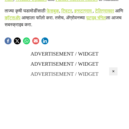
ताज्या कृषी घडामोडींसाठी
फेसबुक
,
ट्विटर
,
इन्स्टाग्राम
,
टेलिग्रामवर
आणि
व्हॉट्सॲप
आम्हाला फॉलो करा. तसेच, ॲग्रोवनच्या
यूट्यूब चॅनेल
ला आजच
सबस्क्राइब करा.
ADVERTISEMENT / WIDGET
ADVERTISEMENT / WIDGET
×
ADVERTISEMENT / WIDGET