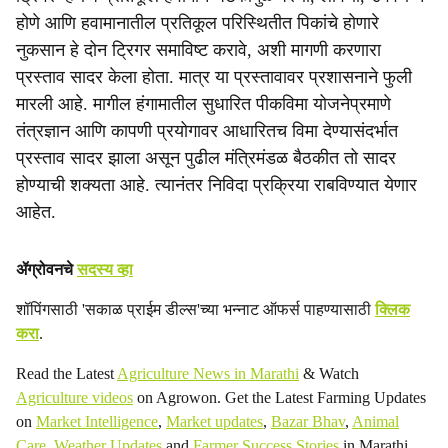
होणे आणि हवामानातील प्रतिकूल परिस्थितीत पिकांचे होणारे
नुकसान हे दोन ट्रिगर समाविष्ट करावे, अशी मागणी करणारा
प्रस्ताव सादर केला होता. मात्र या प्रस्तावावर प्रशासनाने फुली
मारली आहे. मागील हंगामातील सुधारित पीकविमा योजनेप्रमाणे
तंत्रज्ञान आणि कापणी प्रयोगावर आधारितच विमा देण्यासंदर्भात
प्रस्ताव सादर झाला असून पुढील मंत्रिमंडळ बैठकीत तो सादर
होण्याची शक्यता आहे. त्यानंतर निविदा प्रक्रिया राबविण्यात येणार
आहेत.
ॲग्रोवनचे
सदस्य व्हा
शॉपिंगसाठी 'सकाळ प्राईम डील्स'च्या भन्नाट ऑफर्स पाहण्यासाठी
क्लिक
करा
.
Read the Latest
Agriculture News in Marathi
& Watch
Agriculture videos
on Agrowon. Get the Latest Farming Updates
on
Market Intelligence
,
Market updates
,
Bazar Bhav
,
Animal
Care
,
Weather Updates
and
Farmer Success Stories
in Marathi.