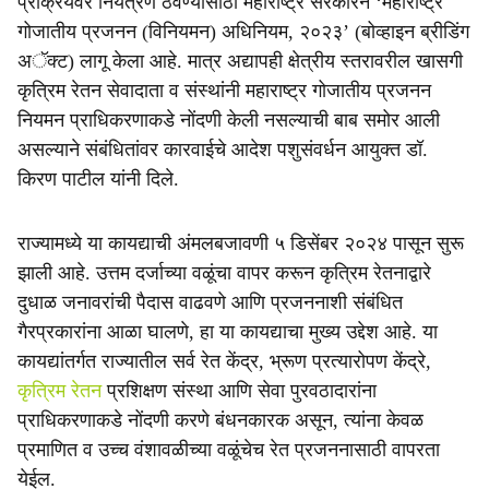
r
प्रक्रियेवर नियंत्रण ठेवण्यासाठी महाराष्ट्र सरकारने ‘महाराष्ट्र
गोजातीय प्रजनन (विनियमन) अधिनियम, २०२३’ (बोव्हाइन ब्रीडिंग
e
अॅक्ट) लागू केला आहे. मात्र अद्यापही क्षेत्रीय स्तरावरील खासगी
कृत्रिम रेतन सेवादाता व संस्थांनी महाराष्ट्र गोजातीय प्रजनन
नियमन प्राधिकरणाकडे नोंदणी केली नसल्याची बाब समोर आली
असल्याने संबंधितांवर कारवाईचे आदेश पशुसंवर्धन आयुक्त डॉ.
किरण पाटील यांनी दिले.
राज्यामध्ये या कायद्याची अंमलबजावणी ५ डिसेंबर २०२४ पासून सुरू
झाली आहे. उत्तम दर्जाच्या वळूंचा वापर करून कृत्रिम रेतनाद्वारे
दुधाळ जनावरांची पैदास वाढवणे आणि प्रजननाशी संबंधित
गैरप्रकारांना आळा घालणे, हा या कायद्याचा मुख्य उद्देश आहे. या
कायद्यांतर्गत राज्यातील सर्व रेत केंद्र, भ्रूण प्रत्यारोपण केंद्रे,
कृत्रिम रेतन
प्रशिक्षण संस्था आणि सेवा पुरवठादारांना
प्राधिकरणाकडे नोंदणी करणे बंधनकारक असून, त्यांना केवळ
प्रमाणित व उच्च वंशावळीच्या वळूंचेच रेत प्रजननासाठी वापरता
येईल.