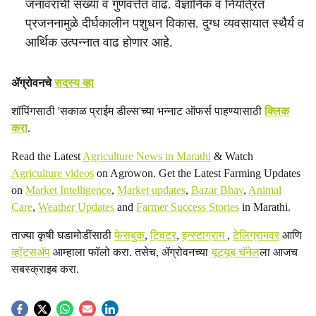
जनावरांची संख्या व गुणवत्तेत वाढ. वैज्ञानिक व नियंत्रित
प्रजननामुळे दीर्घकालीन पशुधन विकास. दुग्ध व्यवसायात स्थैर्य व
आर्थिक उत्पन्नात वाढ होणार आहे.
ॲग्रोवनचे
सदस्य व्हा
शॉपिंगसाठी 'सकाळ प्राईम डील्स'च्या भन्नाट ऑफर्स पाहण्यासाठी
क्लिक
करा
.
Read the Latest
Agriculture News in Marathi
& Watch
Agriculture videos
on Agrowon. Get the Latest Farming Updates
on
Market Intelligence
,
Market updates
,
Bazar Bhav
,
Animal
Care
,
Weather Updates
and
Farmer Success Stories
in Marathi.
ताज्या कृषी घडामोडींसाठी
फेसबुक
,
ट्विटर
,
इन्स्टाग्राम
,
टेलिग्रामवर
आणि
व्हॉट्सॲप
आम्हाला फॉलो करा. तसेच, ॲग्रोवनच्या
यूट्यूब चॅनेल
ला आजच
सबस्क्राइब करा.