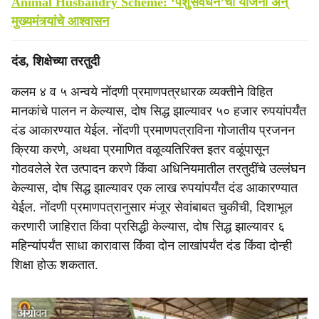
Animal Husbandry Scheme: ‘पशुसंवर्धन’ची योजना अन्
मुख्यमंत्र्यांचे आश्वासन
दंड, शिक्षेच्या तरतुदी
कलम ४ व ५ अन्वये नोंदणी प्रमाणपत्रधारक व्यक्तीने विहित
मानकांचे पालन न केल्यास, दोष सिद्ध झाल्यावर ५० हजार रुपयांपर्यंत
दंड आकारण्यात येईल. नोंदणी प्रमाणपत्राविना गोजातीय प्रजनन
क्रिया करणे, अथवा प्रमाणित वळूव्यतिरिक्त इतर वळूंपासून
गोठवलेले रेत उत्पादन करणे किंवा अधिनियमातील तरतुदींचे उल्लंघन
केल्यास, दोष सिद्ध झाल्यावर एक लाख रुपयांपर्यंत दंड आकारण्यात
येईल. नोंदणी प्रमाणपत्रानुसार मंजूर सेवांबाबत चुकीची, दिशाभूल
करणारी जाहिरात किंवा प्रसिद्धी केल्यास, दोष सिद्ध झाल्यावर ६
महिन्यांपर्यंत साधा कारावास किंवा दोन लाखांपर्यंत दंड किंवा दोन्ही
शिक्षा होऊ शकतात.