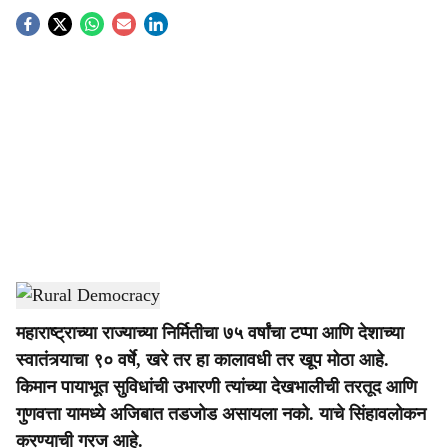
S
o
c
i
a
l
s
Rural Democracy
-
Agrowon
h
महाराष्ट्राच्या राज्याच्या निर्मितीचा ७५ वर्षांचा टप्पा आणि देशाच्या
a
स्वातंत्र्याचा ९० वर्षे, खरे तर हा कालावधी तर खूप मोठा आहे.
r
किमान पायाभूत सुविधांची उभारणी त्यांच्या देखभालीची तरतूद आणि
गुणवत्ता यामध्ये अजिबात तडजोड असायला नको. याचे सिंहावलोकन
e
करण्याची गरज आहे.