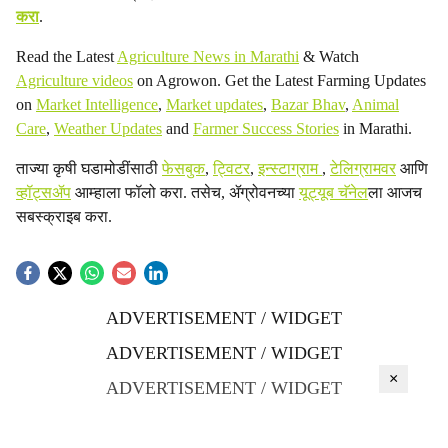
करा
.
Read the Latest
Agriculture News in Marathi
& Watch
Agriculture videos
on Agrowon. Get the Latest Farming Updates
on
Market Intelligence
,
Market updates
,
Bazar Bhav
,
Animal
Care
,
Weather Updates
and
Farmer Success Stories
in Marathi.
ताज्या कृषी घडामोडींसाठी
फेसबुक
,
ट्विटर
,
इन्स्टाग्राम
,
टेलिग्रामवर
आणि
व्हॉट्सॲप
आम्हाला फॉलो करा. तसेच, ॲग्रोवनच्या
यूट्यूब चॅनेल
ला आजच
सबस्क्राइब करा.
ADVERTISEMENT / WIDGET
ADVERTISEMENT / WIDGET
×
ADVERTISEMENT / WIDGET