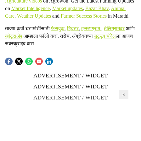
Agriculture videos
on Agrowon. Get the Latest Farming Updates
on
Market Intelligence
,
Market updates
,
Bazar Bhav
,
Animal
Care
,
Weather Updates
and
Farmer Success Stories
in Marathi.
ताज्या कृषी घडामोडींसाठी
फेसबुक
,
ट्विटर
,
इन्स्टाग्राम
,
टेलिग्रामवर
आणि
व्हॉट्सॲप
आम्हाला फॉलो करा. तसेच, ॲग्रोवनच्या
यूट्यूब चॅनेल
ला आजच
सबस्क्राइब करा.
ADVERTISEMENT / WIDGET
ADVERTISEMENT / WIDGET
×
ADVERTISEMENT / WIDGET