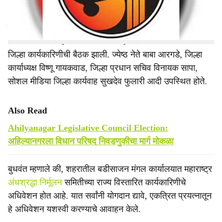
सेवानिवृत्त
पोलिस
उपायुक्त तथा जिल्हाध्यक्ष बाबासाहेब बुधवंत यांच्या
अध्यक्षतेखाली अहिल्यानगर-कल्याण महामार्गावरील अभियंता भवनात
जिल्हा कार्यकारिणीची बैठक झाली. ज्येष्ठ नेते बाबा आरगडे, जिल्हा
कार्याध्यक्ष विष्णू गायकवाड, जिल्हा प्रधान सचिव विनायक सापा,
सोशल मीडिया जिल्हा कार्यवाह सुखदेव फुलारी आदी उपस्थित होते.
Also Read
Ahilyanagar Legislative Council Election:
अहिल्यानगरला विधान परिषद निवडणुकीचा मार्ग मोकळा
बुधवंत म्हणाले की, शहरातील बडीसाजन मंगल कार्यालयात महाराष्ट्र
अंधश्रद्धा निर्मूलन
समितीच्या राज्य विस्तारित कार्यकारिणीचे
अधिवेशन होत आहे. यात सर्वांनी योगदान द्यावे, एकत्रित प्रयत्नातून
हे अधिवेशन यशस्वी करण्याचे आवाहन केले.