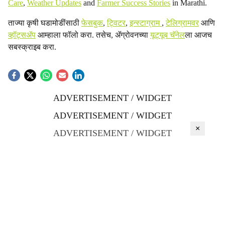
Care
,
Weather Updates
and
Farmer Success Stories
in Marathi.
ताज्या कृषी घडामोडींसाठी
फेसबुक
,
ट्विटर
,
इन्स्टाग्राम
,
टेलिग्रामवर
आणि
व्हॉट्सॲप
आम्हाला फॉलो करा. तसेच, ॲग्रोवनच्या
यूट्यूब चॅनेल
ला आजच
सबस्क्राइब करा.
ADVERTISEMENT / WIDGET
ADVERTISEMENT / WIDGET
×
ADVERTISEMENT / WIDGET