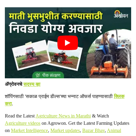
ॲग्रोवनचे
सदस्य व्हा
शॉपिंगसाठी 'सकाळ प्राईम डील्स'च्या भन्नाट ऑफर्स पाहण्यासाठी
क्लिक
करा
.
Read the Latest
Agriculture News in Marathi
& Watch
Agriculture videos
on Agrowon. Get the Latest Farming Updates
on
Market Intelligence
,
Market updates
,
Bazar Bhav
,
Animal