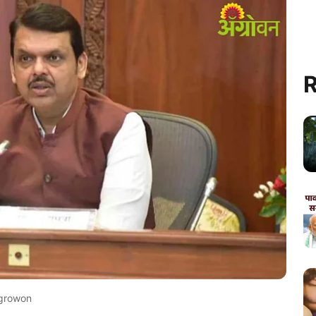
R
growon