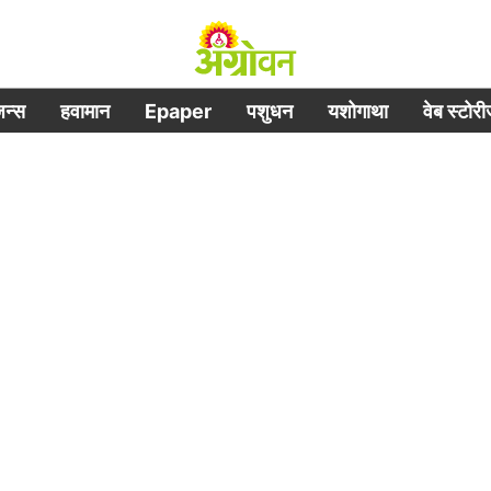
िजन्स
हवामान
Epaper
पशुधन
यशोगाथा
वेब स्टोर