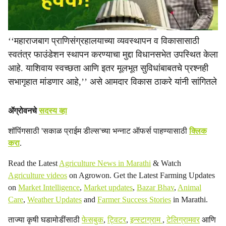
‘‘महाराजबाग प्राणिसंग्रहालयाच्या व्यवस्थापन व विकासासाठी
स्वतंत्र फाउंडेशन स्थापन करण्याचा मुद्दा विधानसभेत उपस्थित केला
आहे. याशिवाय स्वच्छता आणि इतर मूलभूत सुविधांबाबतचे प्रश्नही
सभागृहात मांडणार आहे,’’ असे आमदार विकास ठाकरे यांनी सांगितले
ॲग्रोवनचे
सदस्य व्हा
शॉपिंगसाठी 'सकाळ प्राईम डील्स'च्या भन्नाट ऑफर्स पाहण्यासाठी
क्लिक
करा
.
Read the Latest
Agriculture News in Marathi
& Watch
Agriculture videos
on Agrowon. Get the Latest Farming Updates
on
Market Intelligence
,
Market updates
,
Bazar Bhav
,
Animal
Care
,
Weather Updates
and
Farmer Success Stories
in Marathi.
ताज्या कृषी घडामोडींसाठी
फेसबुक
,
ट्विटर
,
इन्स्टाग्राम
,
टेलिग्रामवर
आणि