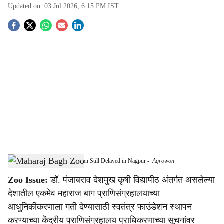
Updated on :
03 Jul 2026, 6:15 PM
IST
S
o
c
i
a
l
s
Maharaj Bagh Zoo Modernisation Still Delayed in Nagpur
-
Agrowon
h
Zoo Issue:
डॉ. पंजाबराव देशमुख कृषी विद्यापीठ अंतर्गत असलेल्या
a
देशातील एकमेव महाराज बाग प्राणिसंग्रहालयाच्या
r
आधुनिकीकरणाला गती देण्यासाठी स्वतंत्र फाउंडेशन स्थापन
करण्याच्या केंद्रीय प्राणिसंग्रहालय प्राधिकरणाच्या सूचनांवर