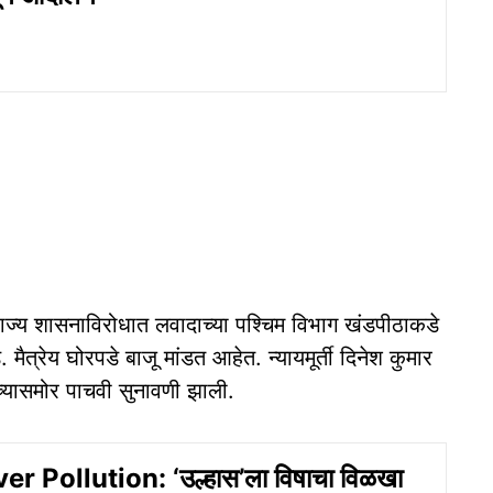
राज्य शासनाविरोधात लवादाच्या पश्चिम विभाग खंडपीठाकडे
ैत्रेय घोरपडे बाजू मांडत आहेत. न्यायमूर्ती दिनेश कुमार
ंच्यासमोर पाचवी सुनावणी झाली.
r Pollution: ‘उल्हास’ला विषाचा विळखा