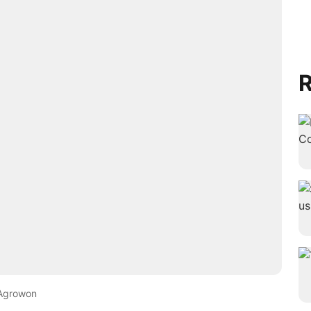
R
Agrowon