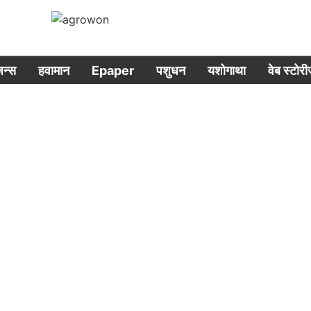
िजन्स
हवामान
Epaper
पशुधन
यशोगाथा
वेब स्टोर