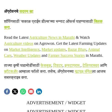
ॲग्रोवनचे
सदस्य व्हा
शॉपिंगसाठी 'सकाळ प्राईम डील्स'च्या भन्नाट ऑफर्स पाहण्यासाठी
क्लिक
करा
.
Read the Latest
Agriculture News in Marathi
& Watch
Agriculture videos
on Agrowon. Get the Latest Farming Updates
on
Market Intelligence
,
Market updates
,
Bazar Bhav
,
Animal
Care
,
Weather Updates
and
Farmer Success Stories
in Marathi.
ताज्या कृषी घडामोडींसाठी
फेसबुक
,
ट्विटर
,
इन्स्टाग्राम
,
टेलिग्रामवर
आणि
व्हॉट्सॲप
आम्हाला फॉलो करा. तसेच, ॲग्रोवनच्या
यूट्यूब चॅनेल
ला आजच
सबस्क्राइब करा.
ADVERTISEMENT / WIDGET
ADVERTISEMENT / WIDGET