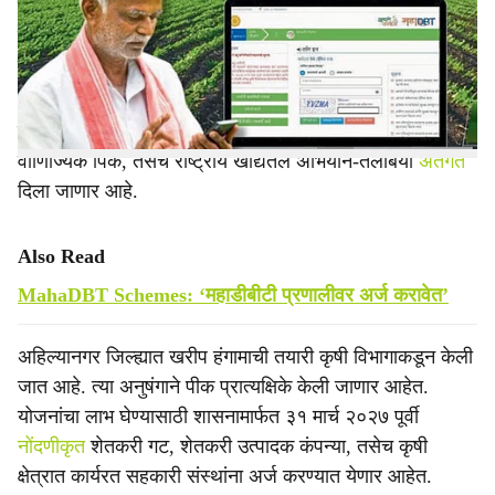
r
तंत्रज्ञान शेतकऱ्यांपर्यंत पोहोचविण्याच्या हेतूने पीक प्रात्यक्षिक,
प्रमाणित बियाणे वितरण, तसेच मिनी किटचे वितरण आदी घटकांचा
e
लाभ देण्यात येणार आहे.
हा लाभ राष्ट्रीय अन्नसुरक्षा व पोषण अभियान-अन्नधान्य पिके व
वाणिज्यिक पिके, तसेच राष्ट्रीय खाद्यतेल अभियान-तेलबिया
अंतर्गत
दिला जाणार आहे.
Also Read
MahaDBT Schemes: ‘महाडीबीटी प्रणालीवर अर्ज करावेत’
अहिल्यानगर जिल्ह्यात खरीप हंगामाची तयारी कृषी विभागाकडून केली
जात आहे. त्या अनुषंगाने पीक प्रात्यक्षिके केली जाणार आहेत.
योजनांचा लाभ घेण्यासाठी शासनामार्फत ३१ मार्च २०२७ पूर्वी
नोंदणीकृत
शेतकरी गट, शेतकरी उत्पादक कंपन्या, तसेच कृषी
क्षेत्रात कार्यरत सहकारी संस्थांना अर्ज करण्यात येणार आहेत.