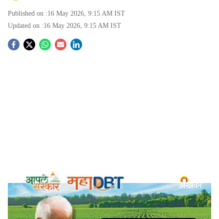
Published on :
16 May 2026, 9:15 AM
IST
Updated on :
16 May 2026, 9:15 AM
IST
S
o
c
i
a
l
s
MahaDBT Opens Applications for Seeds and Crop Demonstrations
-
Agrowon
h
Farmers Benefit:
खरीप हंगामातील कडधान्य, पौष्टिक तृणधान्य,
a
भरडधान्य आदी पिकांची उत्पादकता वाढविण्यासाठी, तसेच आधुनिक