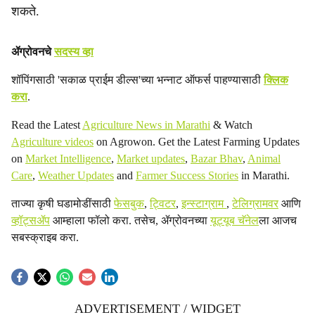
शकते.
ॲग्रोवनचे
सदस्य व्हा
शॉपिंगसाठी 'सकाळ प्राईम डील्स'च्या भन्नाट ऑफर्स पाहण्यासाठी
क्लिक
करा
.
Read the Latest
Agriculture News in Marathi
& Watch
Agriculture videos
on Agrowon. Get the Latest Farming Updates
on
Market Intelligence
,
Market updates
,
Bazar Bhav
,
Animal
Care
,
Weather Updates
and
Farmer Success Stories
in Marathi.
ताज्या कृषी घडामोडींसाठी
फेसबुक
,
ट्विटर
,
इन्स्टाग्राम
,
टेलिग्रामवर
आणि
व्हॉट्सॲप
आम्हाला फॉलो करा. तसेच, ॲग्रोवनच्या
यूट्यूब चॅनेल
ला आजच
सबस्क्राइब करा.
ADVERTISEMENT / WIDGET