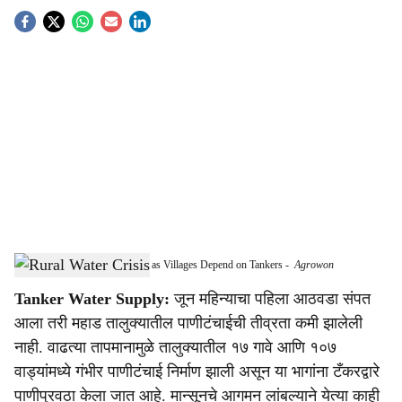
S
o
c
i
a
l
s
Water Crisis Deepens in Mahad as Villages Depend on Tankers
-
Agrowon
h
Tanker Water Supply:
जून महिन्याचा पहिला आठवडा संपत
a
आला तरी महाड तालुक्यातील पाणीटंचाईची तीव्रता कमी झालेली
r
नाही. वाढत्या तापमानामुळे तालुक्यातील १७ गावे आणि १०७
वाड्यांमध्ये गंभीर पाणीटंचाई निर्माण झाली असून या भागांना टँकरद्वारे
e
पाणीपुरवठा केला जात आहे. मान्सूनचे आगमन लांबल्याने येत्या काही