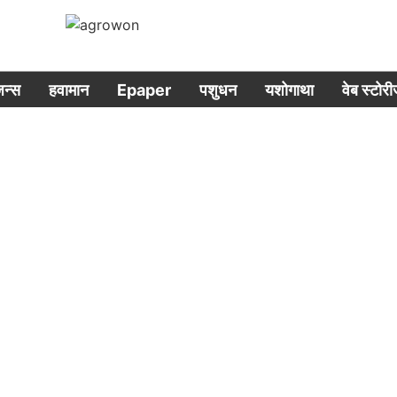
िजन्स
हवामान
Epaper
पशुधन
यशोगाथा
वेब स्टोर