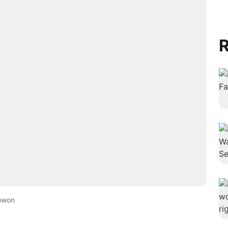
R
owon