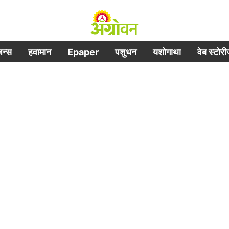
िजन्स
हवामान
Epaper
पशुधन
यशोगाथा
वेब स्टोर