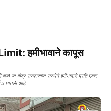
it: हमीभावाने कापूस
ादा घातली आहे.