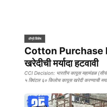
ॲग्रो विशेष
Cotton Purchase Lim
खरेदीची मर्यादा हटवावी
CCI Decision: भारतीय कापूस महामंडळ (सीसीआय) या केंद्र सरकारच्या संस्थेने हमीभावाने प्रति एकर
५ क्विंटल ६० किलोच कापूस खरेदी करण्याची मर्य