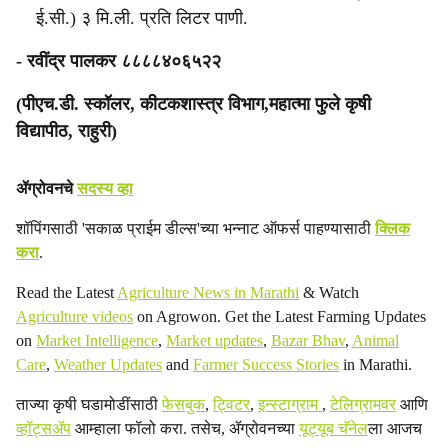
ई.सी.) ३ मि.ली. प्रति लिटर पाणी.
- रवींद्र पालकर ८८८८४०६५२२
(पीएच.डी. स्कॉलर, कीटकशास्त्र विभाग,महात्मा फुले कृषी
विद्यापीठ, राहुरी)
ॲग्रोवनचे
सदस्य व्हा
शॉपिंगसाठी 'सकाळ प्राईम डील्स'च्या भन्नाट ऑफर्स पाहण्यासाठी
क्लिक
करा
.
Read the Latest
Agriculture News in Marathi
& Watch
Agriculture videos
on Agrowon. Get the Latest Farming Updates
on
Market Intelligence
,
Market updates
,
Bazar Bhav
,
Animal
Care
,
Weather Updates
and
Farmer Success Stories
in Marathi.
ताज्या कृषी घडामोडींसाठी
फेसबुक
,
ट्विटर
,
इन्स्टाग्राम
,
टेलिग्रामवर
आणि
व्हॉट्सॲप
आम्हाला फॉलो करा. तसेच, ॲग्रोवनच्या
यूट्यूब चॅनेल
ला आजच