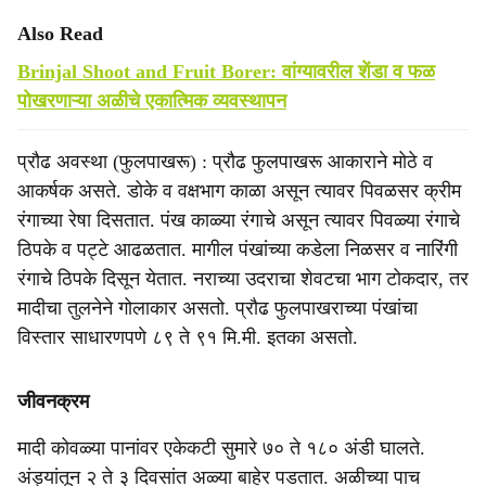
Also Read
Brinjal Shoot and Fruit Borer: वांग्यावरील शेंडा व फळ
पोखरणाऱ्या अळीचे एकात्मिक व्यवस्थापन
प्रौढ अवस्था (फुलपाखरू) : प्रौढ फुलपाखरू आकाराने मोठे व
आकर्षक असते. डोके व वक्षभाग काळा असून त्यावर पिवळसर क्रीम
रंगाच्या रेषा दिसतात. पंख काळ्या रंगाचे असून त्यावर पिवळ्या रंगाचे
ठिपके व पट्टे आढळतात. मागील पंखांच्या कडेला निळसर व नारिंगी
रंगाचे ठिपके दिसून येतात. नराच्या उदराचा शेवटचा भाग टोकदार, तर
मादीचा तुलनेने गोलाकार असतो. प्रौढ फुलपाखराच्या पंखांचा
विस्तार साधारणपणे ८९ ते ९१ मि.मी. इतका असतो.
जीवनक्रम
मादी कोवळ्या पानांवर एकेकटी सुमारे ७० ते १८० अंडी घालते.
अंड्यांतून २ ते ३ दिवसांत अळ्या बाहेर पडतात. अळीच्या पाच