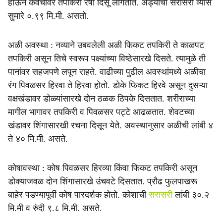
होऊन कवचावर तपकिरी रेषा दिसू लागतात. अंड्यांचा सरासरी व्यास
सुमारे ०.९९ मि.मी. असतो.
अळी अवस्था : नव्याने उबवलेली अळी फिकट तपकिरी ते काळपट
तपकिरी असून तिचे स्वरूप पक्ष्यांच्या विष्ठेसारखे दिसते. त्यामुळे ती
पानांवर सहजपणे लपून राहते. वाढीच्या पुढील अवस्थांमध्ये अळीचा
रंग पिवळसर हिरवा ते हिरवा होतो. डोके फिकट हिरवे असून दुसऱ्या
वक्षखंडावर डोळ्यांसारखे दोन ठळक ठिपके दिसतात. शरीराच्या
मागील भागावर तपकिरी व पिवळसर पट्टे आढळतात. शेवटच्या
खंडावर शिंगासारखी रचना दिसून येते. अवस्थानुसार अळीची लांबी ४
ते ४० मि.मी. असते.
कोषावस्था : कोष पिवळसर हिरव्या किंवा फिकट तपकिरी असून
डोक्याजवळ दोन शिंगासारखे उंचवटे दिसतात. प्रौढ फुलपाखरू
बाहेर पडण्यापूर्वी कोष पारदर्शक होतो. कोशाची
सरासरी
लांबी ३०.२
मि.मी व रुंदी ९.८ मि.मी. असते.