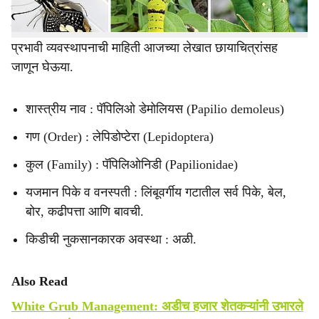
लागवड केलेल्या बागांमध्ये या किडीमुळे मोठ्या प्रमाणात नुकसान
होते. त्यामुळे या किडीची ओळख, जीवनक्रम आणि योग्य वेळी
प्रभावी व्यवस्थापनाची माहिती आजच्या लेखात छायाचित्रांसह
जाणून घेऊया.
शास्त्रीय नाव : पॅपिलिओ डेमोलियस (Papilio demoleus)
गण (Order) : लेपिडोप्टेरा (Lepidoptera)
कुल (Family) : पॅपिलिओनिडी (Papilionidae)
यजमान पिके व वनस्पती : लिंबूवर्गीय गटातील सर्व पिके, बेल,
बोर, कढीपत्ता आणि बावची.
किडीची नुकसानकारक अवस्था : अळी.
Also Read
White Grub Management: अडीच हजार शेतकऱ्यांनी उभारले