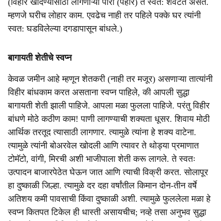
(विहीर खोदण्यासाठी लागणाऱ्या पारा (पहार) ते स्वत: शेवटत असत.
म्हणजे घरीच लोहार काम. एवढेच नाही तर पहिले पक्के घर त्यांनी
स्वत: घडविलेल्या दगडापासून बांधले.)
बागायती शेतीचे स्वप्न
केवळ जमीन आहे म्हणून शेतकरी (नाही तर मजूर) असणाऱ्या तात्यांनी
विहीर बांधकाम करत असताना स्वप्न पाहिले, की आपली सुद्धा
बागायती शेती झाली पाहिजे. आपला मळा फुलला पाहिजे. परंतु विहीर
बांधणे मोठे कठीण काम! पाणी लागण्याची शक्यता धूसर. शिवाय मोठी
आर्थिक तरतूद त्यासाठी लागणार. त्यामुळे त्यांना हे शक्य वाटेना.
त्यामुळे त्यांनी बोअरवेल खोदली आणि त्यावर ते थोड्या प्रमाणात
टोमॅटो, वांगी, मिरची अशी भाजीपाला शेती करू लागले. ते स्वतः
उत्पादन बाजारपेठेत घेऊन जात आणि त्याची विक्री करत. सोलापूर
हा दुष्काळी जिल्हा. त्यामुळे दर दहा वर्षांतील किमान दोन-तीन वर्षे
अतिशय कमी पावसाची किंवा दुष्काळी अशी. त्यामुळे फुललेला मळा हे
स्वप्न कितपत टिकेल ही धास्ती असायचीच; नव्हे तसा अनुभव सुद्धा