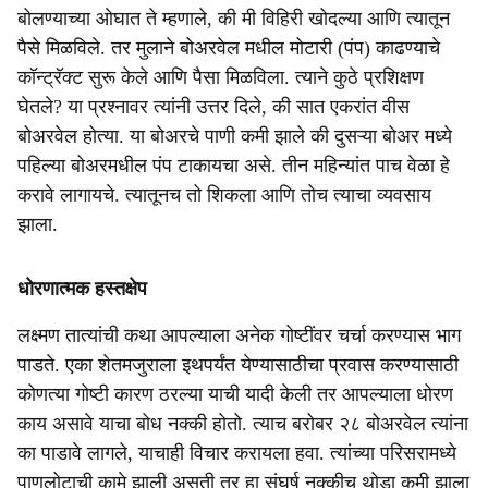
बोलण्याच्या ओघात ते म्हणाले, की मी विहिरी खोदल्या आणि त्यातून
पैसे मिळविले. तर मुलाने बोअरवेल मधील मोटारी (पंप) काढण्याचे
कॉन्ट्रॅक्ट सुरू केले आणि पैसा मिळविला. त्याने कुठे प्रशिक्षण
घेतले? या प्रश्नावर त्यांनी उत्तर दिले, की सात एकरांत वीस
बोअरवेल होत्या. या बोअरचे पाणी कमी झाले की दुसऱ्या बोअर मध्ये
पहिल्या बोअरमधील पंप टाकायचा असे. तीन महिन्यांत पाच वेळा हे
करावे लागायचे. त्यातूनच तो शिकला आणि तोच त्याचा व्यवसाय
झाला.
धोरणात्मक हस्तक्षेप
लक्ष्मण तात्यांची कथा आपल्याला अनेक गोष्टींवर चर्चा करण्यास भाग
पाडते. एका शेतमजुराला इथपर्यंत येण्यासाठीचा प्रवास करण्यासाठी
कोणत्या गोष्टी कारण ठरल्या याची यादी केली तर आपल्याला धोरण
काय असावे याचा बोध नक्की होतो. त्याच बरोबर २८ बोअरवेल त्यांना
का पाडावे लागले, याचाही विचार करायला हवा. त्यांच्या परिसरामध्ये
पाणलोटाची कामे झाली असती तर हा संघर्ष नक्कीच थोडा कमी झाला