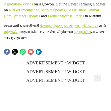
Agriculture videos
on Agrowon. Get the Latest Farming Updates
on
Market Intelligence
,
Market updates
,
Bazar Bhav
,
Animal
Care
,
Weather Updates
and
Farmer Success Stories
in Marathi.
ताज्या कृषी घडामोडींसाठी
फेसबुक
,
ट्विटर
,
इन्स्टाग्राम
,
टेलिग्रामवर
आणि
व्हॉट्सॲप
आम्हाला फॉलो करा. तसेच, ॲग्रोवनच्या
यूट्यूब चॅनेल
ला आजच
सबस्क्राइब करा.
ADVERTISEMENT / WIDGET
ADVERTISEMENT / WIDGET
×
ADVERTISEMENT / WIDGET