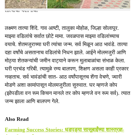
आकाराला आलेली इकोसिस्टिम या सगळ्यांचे फलित म्हणजे लक्ष्मण
तात्यांची यशोगाथा
लक्ष्मण तात्या शिंदे. गाव आष्टी, तालुका मोहोळ, जिल्हा सोलापूर.
माझ्या वडिलांचे सर्वात छोटे मामा. जवळपास माझ्या वडिलांच्याच
वयाचे. शेतमजुराच्या घरी त्यांचा जन्म. सर्व मिळून आठ भावंडे. तात्या
दहा वर्षांचे असतानाच वडिलांचे निधन झाले. आईने मोलमजुरी आणि
मोठ्या शेतकऱ्यांची जमीन वाट्याने करून मुलाबाळांचा संभाळ केला.
घरी प्रचंड गरिबी. त्यामुळे रम्य बालपण, शिक्षण असला काही प्रकार
नव्हताच. सर्व भावंडांची सात- आठ वर्षांपासूनच शेंगा वेचणे, ज्वारी
मोडणे अशा कामांपासून मोलमजुरीला सुरुवात. घर म्हणजे कोप
(झोपडीला वन रूम किचन मानले तर कोप म्हणजे वन रूम सर्व). त्यात
जन्म झाला आणि बालपण गेले.
Also Read
Farming Success Stories: धडपड्या सासूबाईंच्या शास्त्रज्ञ-