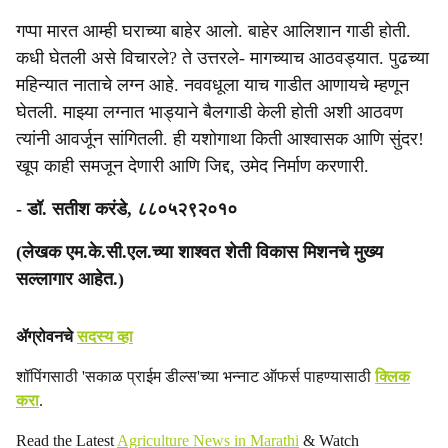
गप्पा मारत आम्ही घराच्या बाहेर आलो. बाहेर आलिशान गाडी होती.
कधी घेतली असे विचारले? ते उत्तरले- मागच्याच आठवड्यात. पुढच्या
महिन्यात नाताचे लग्न आहे. नववधूला याच गाडीत आणायचे म्हणून
घेतली. माझ्या लग्नात भाड्याने बैलगाडी केली होती अशी आठवण
त्यांनी आवर्जून सांगितली. ही यशोगाथा किती आश्वासक आणि सुंदर!
खूप काही समजून देणारी आणि जिद्द, उमेद निर्माण करणारी.
- डॉ. सतीश करंडे, ८८०५२९२०१०
(लेखक एम.के.सी.एल.च्या शाश्वत शेती विकास मिशनचे मुख्य
सल्लागार आहेत.)
ॲग्रोवनचे
सदस्य व्हा
शॉपिंगसाठी 'सकाळ प्राईम डील्स'च्या भन्नाट ऑफर्स पाहण्यासाठी
क्लिक
करा
.
Read the Latest
Agriculture News in Marathi
& Watch