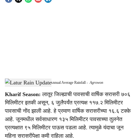
S
o
c
i
a
l
s
Latur Receives Only 16.6% of Annual Average Rainfall
-
Agrowon
h
Kharif Season:
लातूर जिल्ह्याची पावसाची वार्षिक सरासरी ७०६
a
मिलिमीटर इतकी असून, ६ जुलैपर्यंत प्रत्यक्ष ११७.२ मिलिमीटर
r
पावसाची नोंद झाली आहे. हे प्रमाण वार्षिक सरासरीच्या १६.६ टक्के
आहे. जूनमधील सर्वसाधारण १३५ मिलिमीटर पावसाच्या तुलनेत
e
प्रत्यक्षात ९५ मिलिमीटर पाऊस पडला आहे. त्यामुळे यंदाचा जून
महिना सरासरीपेक्षा कमी राहिला आहे.