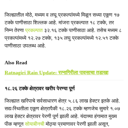
जिल्ह्यातील मोठे, मध्यम व लघू प्रकल्पांमध्ये मिळून सध्या एकूण १७
टक्के पाणीसाठा शिल्लक आहे. मांजरा प्रकल्पात १८ टक्के, तर
निम्न तेरणा
प्रकल्पात
३२.१६ टक्के पाणीसाठा आहे. तसेच मध्यम ८
प्रकल्पांमध्ये १२.२७ टक्के, १३५ लघु प्रकल्पांमध्ये १२.५१ टक्के
पाणीसाठा उपलब्ध आहे.
Also Read
Ratnagiri Rain Update: रत्नागिरीला पावसाचा तडाखा
१८.२६ टक्के क्षेत्रावर खरीप पेरण्या पूर्ण
जिल्ह्यात खरिपाचे सर्वसाधारण क्षेत्र ५.८६ लाख हेक्टर इतके आहे.
सद्यःस्थितीला एकूण क्षेत्रापैकी १८.२६ टक्के म्हणजेच सुमारे १.०७
लाख हेक्टर क्षेत्रावर पेरणी पूर्ण झाली आहे. यंदाच्या हंगामात मुख्य
पीक म्हणून
सोयाबीनची
मोठ्या प्रमाणावर पेरणी झाली असून,