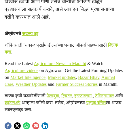
विश्वास ठेवावा आणि पाणी तसेच चाऱ्याचा अपव्यय टाळून
प्रशासनाला सहकार्य करावे, असे आवाहन जिल्हा प्रशासनाच्या
वतीने करण्यात आले आहे.
ॲग्रोवनचे
सदस्य व्हा
शॉपिंगसाठी 'सकाळ प्राईम डील्स'च्या भन्नाट ऑफर्स पाहण्यासाठी
क्लिक
करा
.
Read the Latest
Agriculture News in Marathi
& Watch
Agriculture videos
on Agrowon. Get the Latest Farming Updates
on
Market Intelligence
,
Market updates
,
Bazar Bhav
,
Animal
Care
,
Weather Updates
and
Farmer Success Stories
in Marathi.
ताज्या कृषी घडामोडींसाठी
फेसबुक
,
ट्विटर
,
इन्स्टाग्राम
,
टेलिग्रामवर
आणि
व्हॉट्सॲप
आम्हाला फॉलो करा. तसेच, ॲग्रोवनच्या
यूट्यूब चॅनेल
ला आजच
सबस्क्राइब करा.