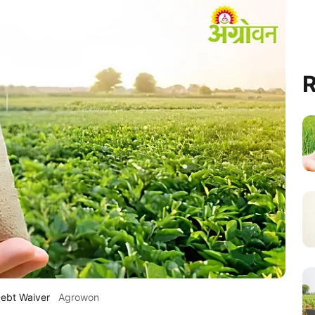
R
Debt Waiver
Agrowon