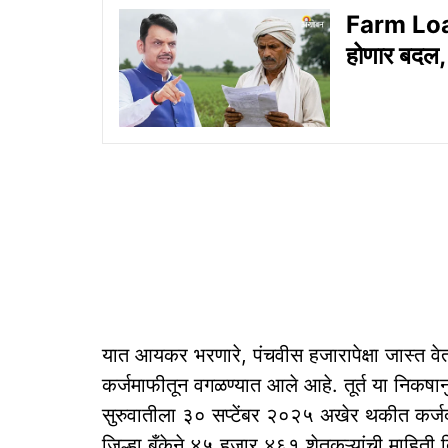
Farm Loan
होणार बदल, 
यात आयकर भरणारे, पंचवीस हजारापेक्षा जास्त व
कर्जमाफीतून वगळण्यात आले आहे. तूर्त या निकषा
सुरुवातीला ३० सप्टेंबर २०२५ अखेर थकीत कर्
जिल्हा बँकेने ४५ हजार ४६१ शेतकऱ्यांची माहिती