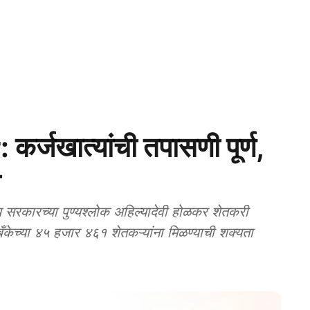
जखात्यांची तपासणी पूर्ण,
ा
कारच्या पुण्यश्लोक अहिल्यादेवी होळकर शेतकरी
 बँकेच्या ४५ हजार ४६१ शेतकऱ्यांना मिळण्याची शक्यता