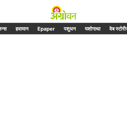
िजन्स
हवामान
Epaper
पशुधन
यशोगाथा
वेब स्टोर