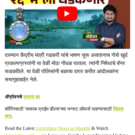
दरम्यान केंद्रीय मंत्री गडकरी यांचे भाषण सुरू असतानाच गोसे खुर्द
प्रकल्पग्रस्तांनी या वेळी मोठा गोंधळ घातला. त्यांनी निषेधाचे बॅनर
फडकविले. या वेळी पोलिसांनी बळाचा वापर करीत आंदोलकांना
सभागृहाबाहेर नेले.
ॲग्रोवनचे
सदस्य व्हा
शॉपिंगसाठी 'सकाळ प्राईम डील्स'च्या भन्नाट ऑफर्स पाहण्यासाठी
क्लिक
करा
.
Read the Latest
Agriculture News in Marathi
& Watch