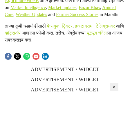
Agriculture videos
on Agrowon. Get the Latest Farming Updates
on
Market Intelligence
,
Market updates
,
Bazar Bhav
,
Animal
Care
,
Weather Updates
and
Farmer Success Stories
in Marathi.
ताज्या कृषी घडामोडींसाठी
फेसबुक
,
ट्विटर
,
इन्स्टाग्राम
,
टेलिग्रामवर
आणि
व्हॉट्सॲप
आम्हाला फॉलो करा. तसेच, ॲग्रोवनच्या
यूट्यूब चॅनेल
ला आजच
सबस्क्राइब करा.
ADVERTISEMENT / WIDGET
ADVERTISEMENT / WIDGET
×
ADVERTISEMENT / WIDGET