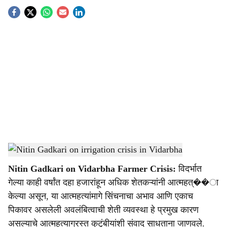
S
o
c
i
a
l
s
Nitin Gadkari on irrigation crisis in Vidarbha
-
Agrowon
h
Nitin Gadkari on Vidarbha Farmer Crisis:
विदर्भात
a
गेल्या काही वर्षांत दहा हजारांहून अधिक शेतकऱ्यांनी आत्महत्��ा
r
केल्या असून, या आत्महत्यांमागे सिंचनाचा अभाव आणि एकाच
पिकावर असलेली अवलंबित्वाची शेती व्यवस्था हे प्रमुख कारण
e
असल्याचे आत्महत्याग्रस्त कुटुंबीयांशी संवाद साधताना जाणवले.